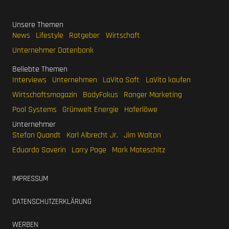
Unsere Themen
News
Lifestyle
Ratgeber
Wirtschaft
Unternehmer Datenbank
Beliebte Themen
Interviews
Unternehmen
LaVita Saft
LaVita kaufen
Wirtschaftsmagazin
BodyFokus
Ranger Marketing
Pool Systems
Grünwelt Energie
Haferlöwe
Unternehmer
Stefan Quandt
Karl Albrecht Jr.
Jim Walton
Eduardo Saverin
Larry Page
Mark Mateschitz
IMPRESSUM
DATENSCHUTZERKLÄRUNG
WERBEN