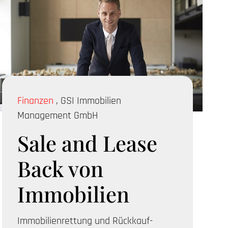
Finanzen
,
GSI Immobilien
Management GmbH
Diens
Sale and Lease
Un
Back von
K
Immobilien
Gute 
Immobilienrettung und Rückkauf-