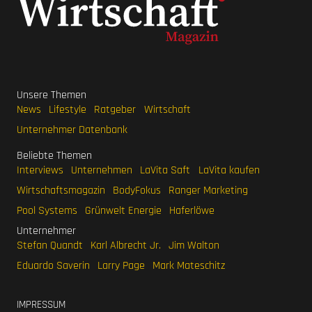
Unsere Themen
News
Lifestyle
Ratgeber
Wirtschaft
Unternehmer Datenbank
Beliebte Themen
Interviews
Unternehmen
LaVita Saft
LaVita kaufen
Wirtschaftsmagazin
BodyFokus
Ranger Marketing
Pool Systems
Grünwelt Energie
Haferlöwe
Unternehmer
Stefan Quandt
Karl Albrecht Jr.
Jim Walton
Eduardo Saverin
Larry Page
Mark Mateschitz
IMPRESSUM