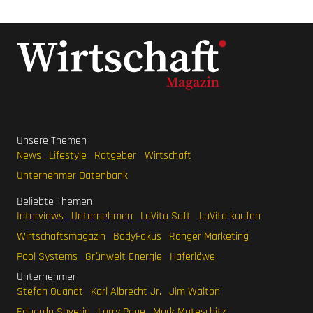
Unsere Themen
News
Lifestyle
Ratgeber
Wirtschaft
Unternehmer Datenbank
Beliebte Themen
Interviews
Unternehmen
LaVita Saft
LaVita kaufen
Wirtschaftsmagazin
BodyFokus
Ranger Marketing
Pool Systems
Grünwelt Energie
Haferlöwe
Unternehmer
Stefan Quandt
Karl Albrecht Jr.
Jim Walton
Eduardo Saverin
Larry Page
Mark Mateschitz