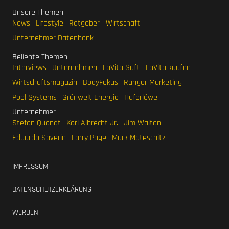
Unsere Themen
News
Lifestyle
Ratgeber
Wirtschaft
Unternehmer Datenbank
Beliebte Themen
Interviews
Unternehmen
LaVita Saft
LaVita kaufen
Wirtschaftsmagazin
BodyFokus
Ranger Marketing
Pool Systems
Grünwelt Energie
Haferlöwe
Unternehmer
Stefan Quandt
Karl Albrecht Jr.
Jim Walton
Eduardo Saverin
Larry Page
Mark Mateschitz
IMPRESSUM
DATENSCHUTZERKLÄRUNG
WERBEN