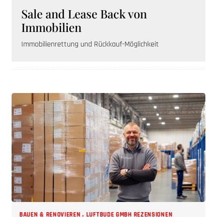
Un
Sale and Lease Back von
Gut
Immobilien
Immobilienrettung und Rückkauf-Möglichkeit
BAUEN & RENOVIEREN
,
LUFTBUDE GMBH REZENSIONEN