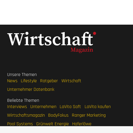
Unsere Themen
News
Lifestyle
Ratgeber
Wirtschaft
Unternehmer Datenbank
Beliebte Themen
Interviews
Unternehmen
LaVita Saft
LaVita kaufen
Wirtschaftsmagazin
BodyFokus
Ranger Marketing
Pool Systems
Grünwelt Energie
Haferlöwe
Unternehmer