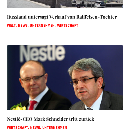
Russland untersagt Verkauf von Raiffeisen-Tochter
WELT
,
NEWS
,
UNTERNEHMEN
,
WIRTSCHAFT
Nestlé-CEO Mark Schneider tritt zurück
WIRTSCHAFT
,
NEWS
,
UNTERNEHMEN