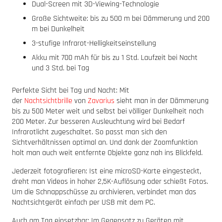
Dual-Screen mit 3D-Viewing-Technologie
Große Sichtweite: bis zu 500 m bei Dämmerung und 200
m bei Dunkelheit
3-stufige Infrarot-Helligkeitseinstellung
Akku mit 700 mAh für bis zu 1 Std. Laufzeit bei Nacht
und 3 Std. bei Tag
Perfekte Sicht bei Tag und Nacht: Mit
der
Nachtsichtbrille
von
Zavarius
sieht man in der Dämmerung
bis zu 500 Meter weit und selbst bei völliger Dunkelheit noch
200 Meter. Zur besseren Ausleuchtung wird bei Bedarf
Infrarotlicht zugeschaltet. So passt man sich den
Sichtverhältnissen optimal an. Und dank der Zoomfunktion
holt man auch weit entfernte Objekte ganz nah ins Blickfeld.
Jederzeit fotografieren: Ist eine microSD-Karte eingesteckt,
dreht man Videos in hoher 2,5K-Auflösung oder schießt Fotos.
Um die Schnappschüsse zu archivieren, verbindet man das
Nachtsichtgerät einfach per USB mit dem PC.
Auch am Tag einsetzbar: Im Gegensatz zu Geräten mit