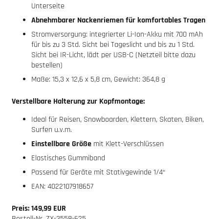
Unterseite
Abnehmbarer Nackenriemen für komfortables Tragen
Stromversorgung: integrierter Li-Ion-Akku mit 700 mAh
für bis zu 3 Std. Sicht bei Tageslicht und bis zu 1 Std.
Sicht bei IR-Licht, lädt per USB-C (Netzteil bitte dazu
bestellen)
Maße: 15,3 x 12,6 x 5,8 cm, Gewicht: 364,8 g
Verstellbare Halterung zur Kopfmontage:
Ideal für Reisen, Snowboarden, Klettern, Skaten, Biken,
Surfen u.v.m.
Einstellbare Größe
mit Klett-Verschlüssen
Elastisches Gummiband
Passend für Geräte mit Stativgewinde 1/4“
EAN: 4022107918657
Preis: 149,99 EUR
Bestell-Nr. ZX-3558-625