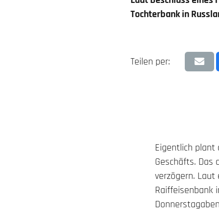
Laut Beschluss eines r
Tochterbank in Russla
Teilen per:
Eigentlich plant
Geschäfts. Das d
verzögern. Laut 
Raiffeisenbank i
Donnerstagaben