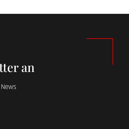
tter an
d News