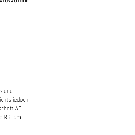
l (RBI) ihre
sland-
ichts jedoch
schaft AO
ie RBI am