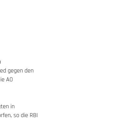
m
ited gegen den
die AO
ten in
rfen, so die RBI