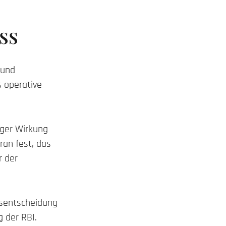
ss
 und
 operative
iger Wirkung
ran fest, das
r der
htsentscheidung
 der RBI.