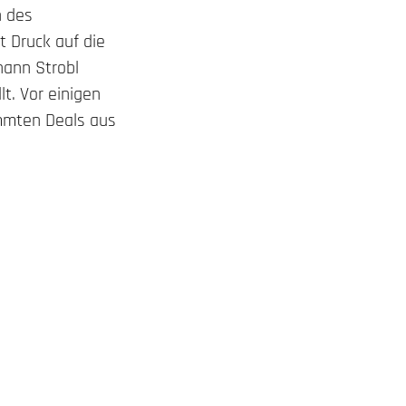
n des
t Druck auf die
hann Strobl
lt. Vor einigen
immten Deals aus