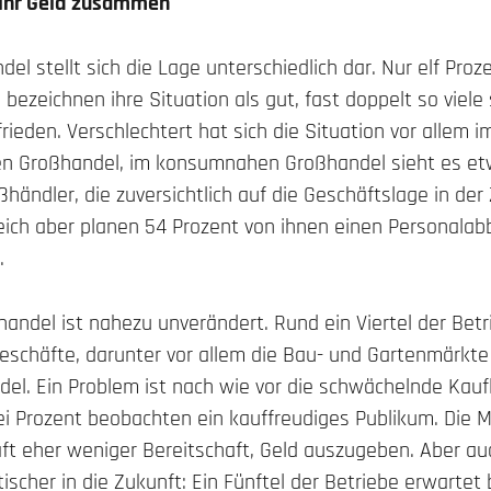
 ihr Geld zusammen
del stellt sich die Lage unterschiedlich dar. Nur elf Pro
) bezeichnen ihre Situation als gut, fast doppelt so viel
rieden. Verschlechtert hat sich die Situation vor allem i
en Großhandel, im konsumnahen Großhandel sieht es et
ßhändler, die zuversichtlich auf die Geschäftslage in der
leich aber planen 54 Prozent von ihnen einen Personalab
.
lhandel ist nahezu unverändert. Rund ein Viertel der Bet
eschäfte, darunter vor allem die Bau- und Gartenmärkte
del. Ein Problem ist nach wie vor die schwächelnde Kauf
ei Prozent beobachten ein kauffreudiges Publikum. Die M
ft eher weniger Bereitschaft, Geld auszugeben. Aber au
tischer in die Zukunft: Ein Fünftel der Betriebe erwarte