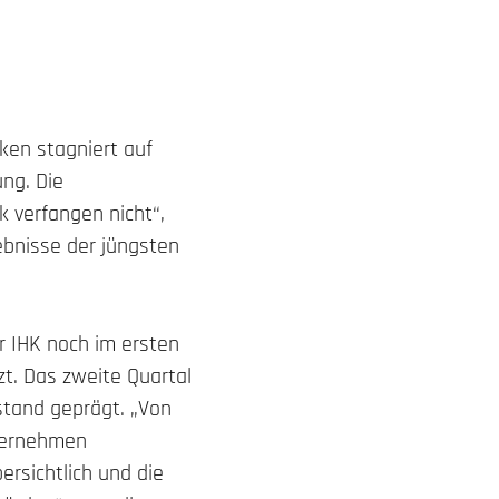
nken stagniert auf
ng. Die
k verfangen nicht“,
ebnisse der jüngsten
r IHK noch im ersten
zt. Das zweite Quartal
stand geprägt. „Von
nternehmen
ersichtlich und die