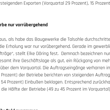
t steigenden Exporten (Vorquartal 29 Prozent), 15 Prozen
rbe nur vorrübergehend
aus, als habe das Baugewerke die Talsohle durchschritt
die Erholung war nur vorübergehend. Gerade im gewerbli
träge“, stellt Elke Döring fest. Demnach bezeichnen nu
amt ihre Geschäftslage als gut, ein Rückgang von meh
ber dem Vorquartal. Die Auftragseingänge verharren im
5 Prozent) der Betriebe berichten von steigenden Auftr
l 54 Prozent) Einbußen beklagen. Entsprechend zurückhal
die Hälfte der Betriebe (49 zu 45 Prozent im Vorquartal) 