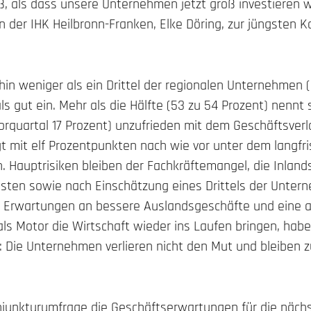
ß, als dass unsere Unternehmen jetzt groß investieren w
n der IHK Heilbronn-Franken, Elke Döring, zur jüngsten 
in weniger als ein Drittel der regionalen Unternehmen 
ls gut ein. Mehr als die Hälfte (53 zu 54 Prozent) nennt 
rquartal 17 Prozent) unzufrieden mit dem Geschäftsverla
t mit elf Prozentpunkten nach wie vor unter dem langfri
. Hauptrisiken bleiben der Fachkräftemangel, die Inlan
osten sowie nach Einschätzung eines Drittels der Unter
Die Erwartungen an bessere Auslandsgeschäfte und eine 
ls Motor die Wirtschaft wieder ins Laufen bringen, haben 
n: Die Unternehmen verlieren nicht den Mut und bleiben 
njunkturumfrage die Geschäftserwartungen für die näch