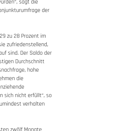
ürden“, sagt die
Konjunkturumfrage der
(29 zu 28 Prozent im
sie zufriedenstellend,
uf sind. Der Saldo der
stigen Durchschnitt
dsnachfrage, hohe
nehmen die
anziehende
sich nicht erfüllt“, so
zumindest verhalten
sten zwölf Monate