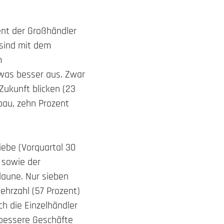
zent der Großhändler
e sind mit dem
m
was besser aus. Zwar
 Zukunft blicken (23
bau, zehn Prozent
riebe (Vorquartal 30
 sowie der
laune. Nur sieben
ehrzahl (57 Prozent)
ch die Einzelhändler
t bessere Geschäfte