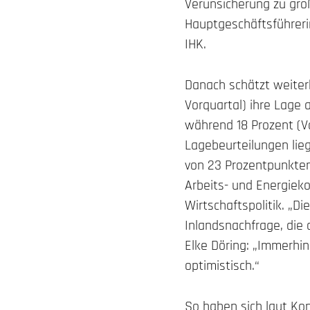
Verunsicherung zu gro
Hauptgeschäftsführeri
IHK.
Danach schätzt weiterh
Vorquartal) ihre Lage a
während 18 Prozent (Vo
Lagebeurteilungen lieg
von 23 Prozentpunkten
Arbeits- und Energiek
Wirtschaftspolitik. „
Inlandsnachfrage, die a
Elke Döring: „Immerhi
optimistisch.“
So haben sich laut Ko