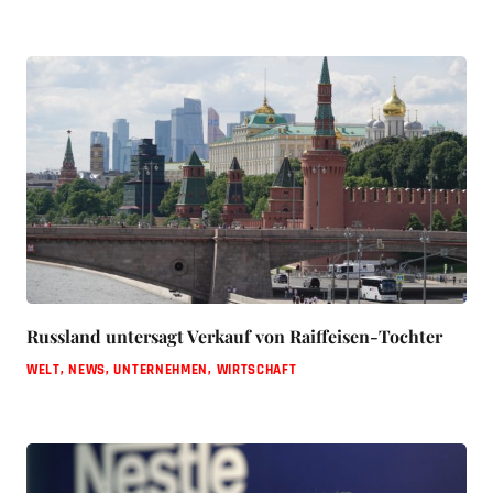
Russland untersagt Verkauf von Raiffeisen-Tochter
WELT
,
NEWS
,
UNTERNEHMEN
,
WIRTSCHAFT