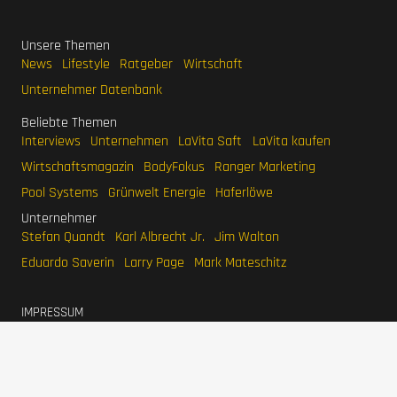
Unsere Themen
News
Lifestyle
Ratgeber
Wirtschaft
Unternehmer Datenbank
Beliebte Themen
Interviews
Unternehmen
LaVita Saft
LaVita kaufen
Wirtschaftsmagazin
BodyFokus
Ranger Marketing
Pool Systems
Grünwelt Energie
Haferlöwe
Unternehmer
Stefan Quandt
Karl Albrecht Jr.
Jim Walton
Eduardo Saverin
Larry Page
Mark Mateschitz
IMPRESSUM
DATENSCHUTZERKLÄRUNG
WERBEN