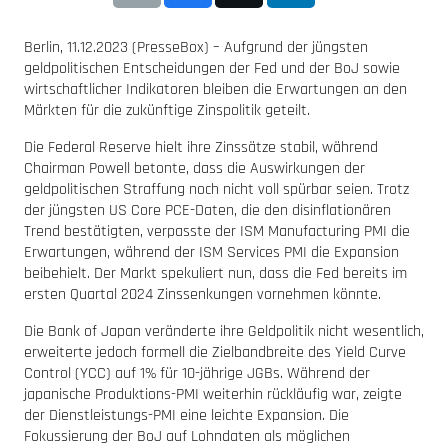
Berlin, 11.12.2023 (PresseBox) – Aufgrund der jüngsten
geldpolitischen Entscheidungen der Fed und der BoJ sowie
wirtschaftlicher Indikatoren bleiben die Erwartungen an den
Märkten für die zukünftige Zinspolitik geteilt.
Die Federal Reserve hielt ihre Zinssätze stabil, während
Chairman Powell betonte, dass die Auswirkungen der
geldpolitischen Straffung noch nicht voll spürbar seien. Trotz
der jüngsten US Core PCE-Daten, die den disinflationären
Trend bestätigten, verpasste der ISM Manufacturing PMI die
Erwartungen, während der ISM Services PMI die Expansion
beibehielt. Der Markt spekuliert nun, dass die Fed bereits im
ersten Quartal 2024 Zinssenkungen vornehmen könnte.
Die Bank of Japan veränderte ihre Geldpolitik nicht wesentlich,
erweiterte jedoch formell die Zielbandbreite des Yield Curve
Control (YCC) auf 1% für 10-jährige JGBs. Während der
japanische Produktions-PMI weiterhin rückläufig war, zeigte
der Dienstleistungs-PMI eine leichte Expansion. Die
Fokussierung der BoJ auf Lohndaten als möglichen