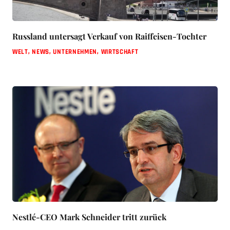
Russland untersagt Verkauf von Raiffeisen-Tochter
WELT
,
NEWS
,
UNTERNEHMEN
,
WIRTSCHAFT
Nestlé-CEO Mark Schneider tritt zurück