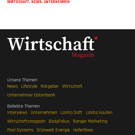
WIRTSCHAFT
,
NEWS
,
UNTERNEHMEN
Unsere Themen
News
Lifestyle
Ratgeber
Wirtschaft
Unternehmer Datenbank
Beliebte Themen
Interviews
Unternehmen
LaVita Saft
LaVita kaufen
Wirtschaftsmagazin
BodyFokus
Ranger Marketing
Pool Systems
Grünwelt Energie
Haferlöwe