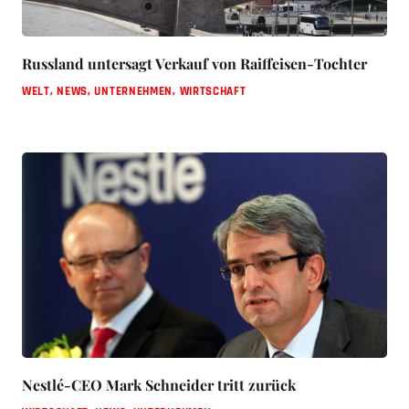
Russland untersagt Verkauf von Raiffeisen-Tochter
WELT
,
NEWS
,
UNTERNEHMEN
,
WIRTSCHAFT
Nestlé-CEO Mark Schneider tritt zurück