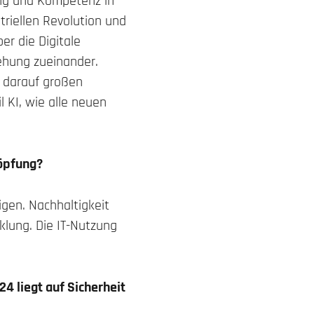
ung und Kompetenz in
striellen Revolution und
er die Digitale
iehung zueinander.
t darauf großen
l KI, wie alle neuen
höpfung?
igen. Nachhaltigkeit
cklung. Die IT-Nutzung
4 liegt auf Sicherheit