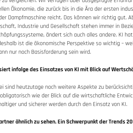
e zu vergleichen. Wir verfügen über ausgeprägte Erfahr
ellen Ökonomie, die zurück bis in die Ära der ersten indu
 der Dampfmaschine reicht. Das können wir richtig gut. Ab
schaft, Industrie und Gesellschaft stehen immer in Bez
chöpfungssysteme, ändert sich auch alles andere. KI ha
deshalb ist die ökonomische Perspektive so wichtig – wei
ann nur noch Basisforderung sein wird.
siert infolge des Einsatzes von KI mit Blick auf Wertsc
ei sind heutzutage noch weitere Aspekte zu berücksicht
obligatorisch wie der Blick auf die wirtschaftliche Entwi
haltiger und sicherer werden durch den Einsatz von KI.
artner ähnlich zu sehen. Ein Schwerpunkt der Trends 202