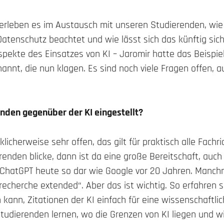
r erleben es im Austausch mit unseren Studierenden, wi
Datenschutz beachtet und wie lässt sich das künftig sic
pekte des Einsatzes von KI – Jaromir hatte das Beispie
nannt, die nun klagen. Es sind noch viele Fragen offen, au
enden gegenüber der KI eingestellt?
klicherweise sehr offen, das gilt für praktisch alle Fach
nden blicke, dann ist da eine große Bereitschaft, auch
h ChatGPT heute so dar wie Google vor 20 Jahren. Manchm
urrecherche extended“. Aber das ist wichtig. So erfahren 
n kann, Zitationen der KI einfach für eine wissenschaftli
udierenden lernen, wo die Grenzen von KI liegen und w