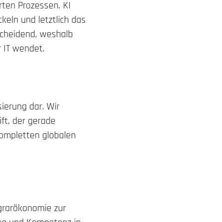
erten Prozessen. KI
keln und letztlich das
cheidend, weshalb
r IT wendet.
sierung dar. Wir
ft, der gerade
kompletten globalen
Agrarökonomie zur