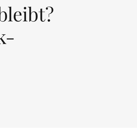
leibt?
k-