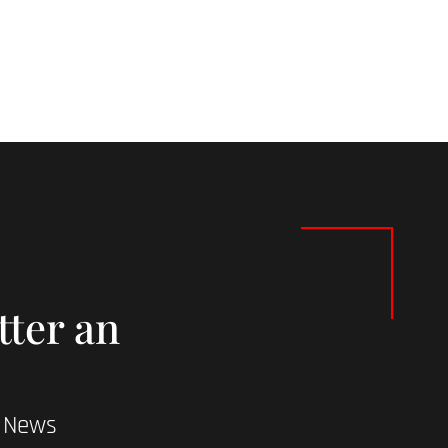
tter an
d News