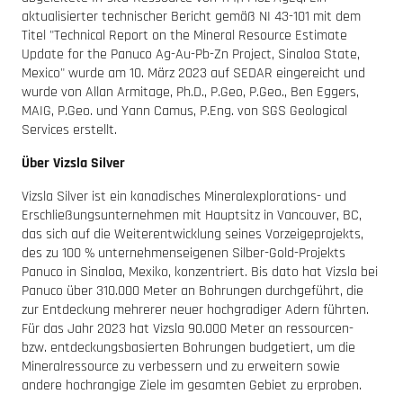
aktualisierter technischer Bericht gemäß NI 43-101 mit dem
Titel "Technical Report on the Mineral Resource Estimate
Update for the Panuco Ag-Au-Pb-Zn Project, Sinaloa State,
Mexico" wurde am 10. März 2023 auf SEDAR eingereicht und
wurde von Allan Armitage, Ph.D., P.Geo, P.Geo., Ben Eggers,
MAIG, P.Geo. und Yann Camus, P.Eng. von SGS Geological
Services erstellt.
Über Vizsla Silver
Vizsla Silver ist ein kanadisches Mineralexplorations- und
Erschließungsunternehmen mit Hauptsitz in Vancouver, BC,
das sich auf die Weiterentwicklung seines Vorzeigeprojekts,
des zu 100 % unternehmenseigenen Silber-Gold-Projekts
Panuco in Sinaloa, Mexiko, konzentriert. Bis dato hat Vizsla bei
Panuco über 310.000 Meter an Bohrungen durchgeführt, die
zur Entdeckung mehrerer neuer hochgradiger Adern führten.
Für das Jahr 2023 hat Vizsla 90.000 Meter an ressourcen-
bzw. entdeckungsbasierten Bohrungen budgetiert, um die
Mineralressource zu verbessern und zu erweitern sowie
andere hochrangige Ziele im gesamten Gebiet zu erproben.