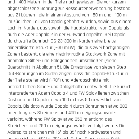
und ~400 Metern in der Tiefe nachgewiesen. Die vor kurzem
abgeschlossene Bohrung zur Ressourcenerweiterung bestand
aus 21 Löchern, die in einem Abstand von ~50 m und ~100 m
im südlichen Teil von Copala gebohrt wurden, sowie aus einem
Loch im Norden, das sowohl die Hauptstruktur von Copala als
auch die Ader Copala 2 in der Fußwand anpeilte. Bei Copala
durchteufte Bohrloch CS-23-300 im Norden eine breite
mineralisierte Struktur (~30 mTW), die aus zwei hochgradigen
Zonen besteht, die eine niedriggradige Stockwork-Zone mit
anomalen Silber- und Goldgehalten umschließen (siehe
Querschnitt in Abbildung 5). Die Ergebnisse von sieben Step-
Out-Bohrungen im Süden zeigen, dass die Copala-Struktur in
der Tiefe steiler wird (~70°) und Aderabschnitte mit
beträchtlichen Silber- und Goldgehalten entwickelt. Die kürzlich
interpretierten Adern Copala 4 und FW Splay liegen zwischen
Cristiano und Copala, etwa 100 m bzw. 50 m westlich von
Copala. Bis dato wurde Copala 4 durch Bohrungen etwa 300
m entlang des Streichens und 400 m neigungsabwärts
verfolgt, während FW Splay etwa 350 m entlang des
Streichens und 250 m neigungsabwärts verfolgt wurde. Die
Adersplits streichen mit 15° bis 35° nach Nordwesten und
neigen sich mit 60° bis 70° nach Osten. Diese neuen Splits