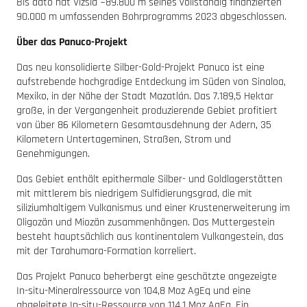
Bis dato hat Vizsla ~89.800 m seines vollständig finanzierten
90.000 m umfassenden Bohrprogramms 2023 abgeschlossen.
Über das Panuco-Projekt
Das neu konsolidierte Silber-Gold-Projekt Panuco ist eine
aufstrebende hochgradige Entdeckung im Süden von Sinaloa,
Mexiko, in der Nähe der Stadt Mazatlán. Das 7.189,5 Hektar
große, in der Vergangenheit produzierende Gebiet profitiert
von über 86 Kilometern Gesamtausdehnung der Adern, 35
Kilometern Untertageminen, Straßen, Strom und
Genehmigungen.
Das Gebiet enthält epithermale Silber- und Goldlagerstätten
mit mittlerem bis niedrigem Sulfidierungsgrad, die mit
siliziumhaltigem Vulkanismus und einer Krustenerweiterung im
Oligozän und Miozän zusammenhängen. Das Muttergestein
besteht hauptsächlich aus kontinentalem Vulkangestein, das
mit der Tarahumara-Formation korreliert.
Das Projekt Panuco beherbergt eine geschätzte angezeigte
In-situ-Mineralressource von 104,8 Moz AgEq und eine
abgeleitete In-situ-Ressource von 114,1 Moz AgEq. Ein