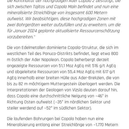
die Kontinuität der hochgradigen Ader Copala 2 bestätigt, die
sich zwischen Tajitos und Copala Main befindet und nun eine
mineralisierte Streichlänge von insgesamt 600 Metern
aufweist. Wir beabsichtigen, diese hochgradigen Zonen mit
zwei Bohrgeräten weiter aufzufüllen und zu erweitern, um die
für Januar 2024 geplante aktualisierte Ressourcenschätzung
vorzubereiten."
Die von Edelmetallen dominierte Copala-Struktur, die sich im
westlichen Teil des Panuco-Distrikts befindet, liegt etwa 800
m östlich der Ader Napoleon. Copala beherbergt derzeit
angezeigte Ressourcen von 51,1 Moz AgEq mit 516 g/t AgEq
und abgeleitete Ressourcen von 55,4 Moz AgEq mit 617 g/t
AgEq innerhalb einer breiten Hülle aus Ader-Brekzien, die von
bis zu 82 m mächtigem Muttergestein überlagert werden. Die
Interpretationen der Geologen von Vizsla deuten darauf hin,
dass Copala eine durchschnittliche Neigung von ~46° in
Richtung Osten aufweist (~35° im nördlichen Sektor und
steiler werdend auf ~52° im südlichen Sektor).
Die laufenden Bohrungen bei Copala haben nun eine
Mineralisierung entlang einer Streichlänge von ~1.770 Metern