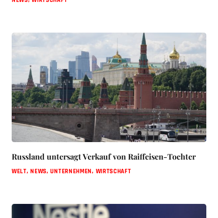
Russland untersagt Verkauf von Raiffeisen-Tochter
WELT
,
NEWS
,
UNTERNEHMEN
,
WIRTSCHAFT