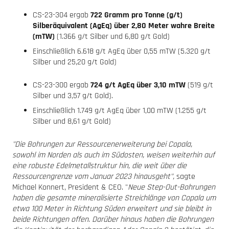
CS-23-304 ergab
722 Gramm pro Tonne (g/t)
Silberäquivalent (AgEq) über 2,80 Meter wahre Breite
(mTW)
(1.366 g/t Silber und 6,80 g/t Gold)
Einschließlich 6.618 g/t AgEq über 0,55 mTW (5.320 g/t
Silber und 25,20 g/t Gold)
CS-23-300 ergab
724 g/t AgEq über 3,10 mTW
(519 g/t
Silber und 3,57 g/t Gold).
Einschließlich 1.749 g/t AgEq über 1,00 mTW (1.255 g/t
Silber und 8,61 g/t Gold)
"Die Bohrungen zur Ressourcenerweiterung bei Copala,
sowohl im Norden als auch im Südosten, weisen weiterhin auf
eine robuste Edelmetallstruktur hin, die weit über die
Ressourcengrenze vom Januar 2023 hinausgeht",
sagte
Michael Konnert, President & CEO. "
Neue Step-Out-Bohrungen
haben die gesamte mineralisierte Streichlänge von Copala um
etwa 100 Meter in Richtung Süden erweitert und sie bleibt in
beide Richtungen offen. Darüber hinaus haben die Bohrungen