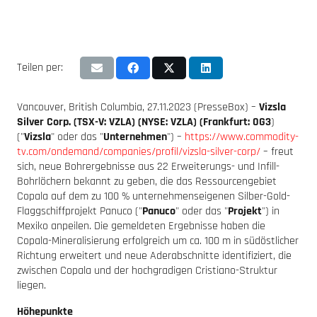
Teilen per:
Vancouver, British Columbia, 27.11.2023 (PresseBox) –
Vizsla
Silver Corp.
(TSX-V: VZLA) (NYSE: VZLA) (Frankfurt: 0G3
)
("
Vizsla
" oder das "
Unternehmen
") –
https://www.commodity-
tv.com/ondemand/companies/profil/vizsla-silver-corp/
– freut
sich, neue Bohrergebnisse aus 22 Erweiterungs- und Infill-
Bohrlöchern bekannt zu geben, die das Ressourcengebiet
Copala auf dem zu 100 % unternehmenseigenen Silber-Gold-
Flaggschiffprojekt Panuco ("
Panuco
" oder das "
Projekt
") in
Mexiko anpeilen. Die gemeldeten Ergebnisse haben die
Copala-Mineralisierung erfolgreich um ca. 100 m in südöstlicher
Richtung erweitert und neue Aderabschnitte identifiziert, die
zwischen Copala und der hochgradigen Cristiano-Struktur
liegen.
Höhepunkte