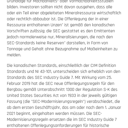
Grundlage für Machbarkeits- oder Vormachbarkeitsstudien
bilden. Investoren sollten nicht davon ausgehen, dass alle
oder ein Teil einer abgeleiteten Mineralressource wirtschaftlich
oder rechtlich abbaubar ist. Die Offenlegung der in einer
Ressource enthaltenen Unzen" ist gemäß den kanadischen
Vorschriften zulässig; die SEC gestattet es den Emittenten
jedoch normalerweise nur, Mineralisierungen, die nach den
SEC-Standards keine Reserven" darstellen, in Form von
Tonnage und Gehalt ohne Bezugnahme auf Maßeinheiten zu
melden.
Die kanadischen Standards, einschließlich der CIM Definition
Standards und NI 43-101, unterscheiden sich erheblich von den
Standards des SEC Industry Guide 7. Mit Wirkung vom 25.
Februar 2019 hat die SEC neue Offenlegungsregeln für den
Bergbau gemäß Unterabschnitt 1300 der Regulation S-K des
United States Securities Act von 1933 in der jeweils gültigen
Fassung (die "SEC-Modernisierungsregeln") verabschiedet, die
ab dem ersten Geschäftsjahr, das am oder nach dem 1. Januar
2021 beginnt, eingehalten werden müssen. Die SEC-
Modernisierungsregeln ersetzen die im SEC Industry Guide 7
enthaltenen Offenlegungsanforderungen für historische