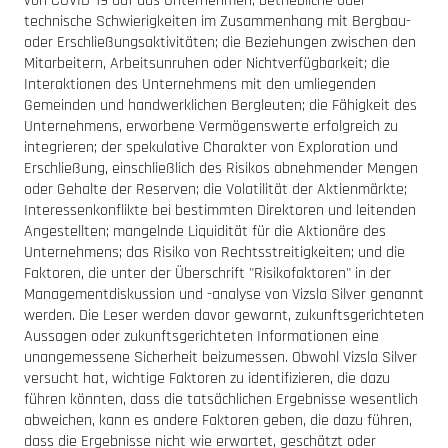
von COVID-19 auf das Unternehmen; betriebliche oder
technische Schwierigkeiten im Zusammenhang mit Bergbau-
oder Erschließungsaktivitäten; die Beziehungen zwischen den
Mitarbeitern, Arbeitsunruhen oder Nichtverfügbarkeit; die
Interaktionen des Unternehmens mit den umliegenden
Gemeinden und handwerklichen Bergleuten; die Fähigkeit des
Unternehmens, erworbene Vermögenswerte erfolgreich zu
integrieren; der spekulative Charakter von Exploration und
Erschließung, einschließlich des Risikos abnehmender Mengen
oder Gehalte der Reserven; die Volatilität der Aktienmärkte;
Interessenkonflikte bei bestimmten Direktoren und leitenden
Angestellten; mangelnde Liquidität für die Aktionäre des
Unternehmens; das Risiko von Rechtsstreitigkeiten; und die
Faktoren, die unter der Überschrift "Risikofaktoren" in der
Managementdiskussion und -analyse von Vizsla Silver genannt
werden. Die Leser werden davor gewarnt, zukunftsgerichteten
Aussagen oder zukunftsgerichteten Informationen eine
unangemessene Sicherheit beizumessen. Obwohl Vizsla Silver
versucht hat, wichtige Faktoren zu identifizieren, die dazu
führen könnten, dass die tatsächlichen Ergebnisse wesentlich
abweichen, kann es andere Faktoren geben, die dazu führen,
dass die Ergebnisse nicht wie erwartet, geschätzt oder