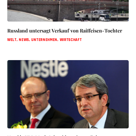
Russland untersagt Verkauf von Raiffeisen-Tochter
WELT
,
NEWS
,
UNTERNEHMEN
,
WIRTSCHAFT