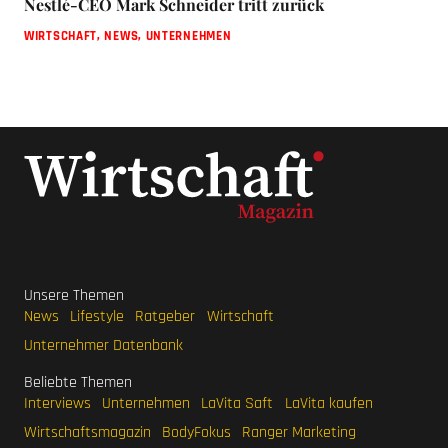
Nestlé-CEO Mark Schneider tritt zurück
WIRTSCHAFT
,
NEWS
,
UNTERNEHMEN
Unsere Themen
News
Lifestyle
Ratgeber
Wirtschaft
Unternehmer Datenbank
Beliebte Themen
Interviews
Unternehmen
LaVita Saft
LaVita kaufen
Wirtschaftsmagazin
BodyFokus
Ranger Marketing