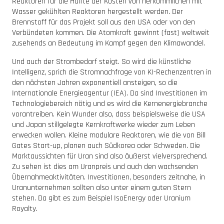
Reaktoren für die Hälfte der Kosten von herkömmlichen mit
Wasser gekühlten Reaktoren hergestellt werden. Der
Brennstoff für das Projekt soll aus den USA oder von den
Verbündeten kommen. Die Atomkraft gewinnt (fast) weltweit
zusehends an Bedeutung im Kampf gegen den Klimawandel.
Und auch der Strombedarf steigt. So wird die künstliche
Intelligenz, sprich die Stromnachfrage von KI-Rechenzentren in
den nächsten Jahren exponentiell ansteigen, so die
Internationale Energieagentur (IEA). Da sind Investitionen im
Technologiebereich nötig und es wird die Kernenergiebranche
vorantreiben. Kein Wunder also, dass beispielsweise die USA
und Japan stillgelegte Kernkraftwerke wieder zum Leben
erwecken wollen. Kleine modulare Reaktoren, wie die von Bill
Gates Start-up, planen auch Südkorea oder Schweden. Die
Marktaussichten für Uran sind also äußerst vielversprechend.
Zu sehen ist dies am Uranpreis und auch den wachsenden
Übernahmeaktivitäten. Investitionen, besonders zeitnahe, in
Uranunternehmen sollten also unter einem guten Stern
stehen. Da gibt es zum Beispiel IsoEnergy oder Uranium
Royalty.