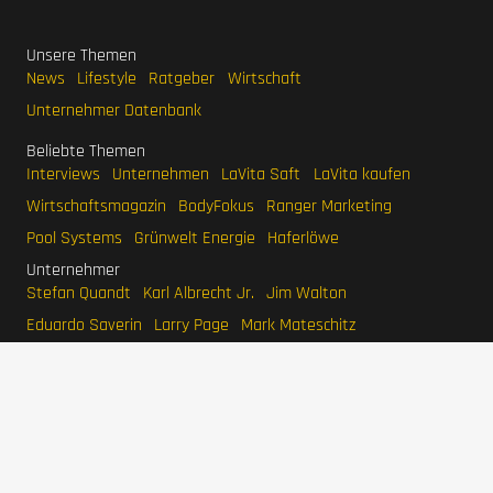
Unsere Themen
News
Lifestyle
Ratgeber
Wirtschaft
Unternehmer Datenbank
Beliebte Themen
Interviews
Unternehmen
LaVita Saft
LaVita kaufen
Wirtschaftsmagazin
BodyFokus
Ranger Marketing
Pool Systems
Grünwelt Energie
Haferlöwe
Unternehmer
Stefan Quandt
Karl Albrecht Jr.
Jim Walton
Eduardo Saverin
Larry Page
Mark Mateschitz
IMPRESSUM
DATENSCHUTZERKLÄRUNG
WERBEN