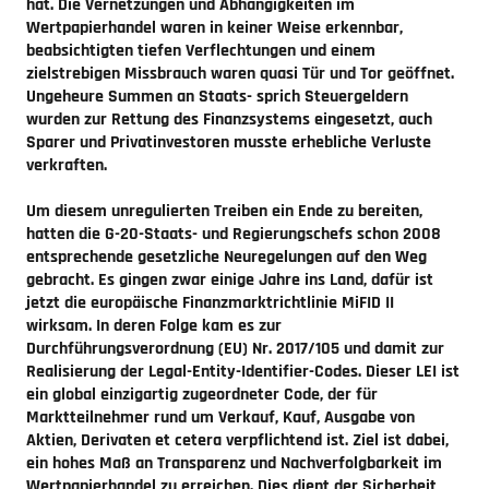
hat. Die Vernetzungen und Abhängigkeiten im
Wertpapierhandel waren in keiner Weise erkennbar,
beabsichtigten tiefen Verflechtungen und einem
zielstrebigen Missbrauch waren quasi Tür und Tor geöffnet.
Ungeheure Summen an Staats- sprich Steuergeldern
wurden zur Rettung des Finanzsystems eingesetzt, auch
Sparer und Privatinvestoren musste erhebliche Verluste
verkraften.
Um diesem unregulierten Treiben ein Ende zu bereiten,
hatten die G-20-Staats- und Regierungschefs schon 2008
entsprechende gesetzliche Neuregelungen auf den Weg
gebracht. Es gingen zwar einige Jahre ins Land, dafür ist
jetzt die europäische Finanzmarktrichtlinie MiFID II
wirksam. In deren Folge kam es zur
Durchführungsverordnung (EU) Nr. 2017/105 und damit zur
Realisierung der Legal-Entity-Identifier-Codes. Dieser LEI ist
ein global einzigartig zugeordneter Code, der für
Marktteilnehmer rund um Verkauf, Kauf, Ausgabe von
Aktien, Derivaten et cetera verpflichtend ist. Ziel ist dabei,
ein hohes Maß an Transparenz und Nachverfolgbarkeit im
Wertpapierhandel zu erreichen. Dies dient der Sicherheit