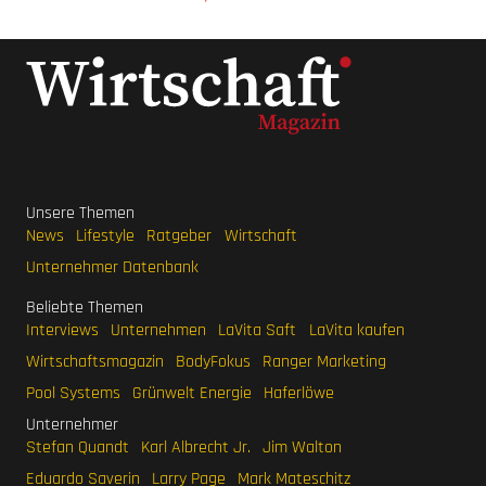
Unsere Themen
News
Lifestyle
Ratgeber
Wirtschaft
Unternehmer Datenbank
Beliebte Themen
Interviews
Unternehmen
LaVita Saft
LaVita kaufen
Wirtschaftsmagazin
BodyFokus
Ranger Marketing
Pool Systems
Grünwelt Energie
Haferlöwe
Unternehmer
Stefan Quandt
Karl Albrecht Jr.
Jim Walton
Eduardo Saverin
Larry Page
Mark Mateschitz