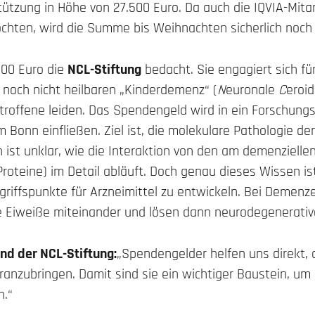
stützung in Höhe von 27.500 Euro. Da auch die IQVIA-Mit
ten, wird die Summe bis Weihnachten sicherlich noch 
000 Euro die
NCL-Stiftung
bedacht. Sie engagiert sich fü
 noch nicht heilbaren „Kinderdemenz“ (
N
euronale
C
eroi
troffene leiden. Das Spendengeld wird in ein Forschungs
m Bonn einfließen. Ziel ist, die molekulare Pathologie de
 ist unklar, wie die Interaktion von den am demenziell
Proteine) im Detail abläuft. Doch genau dieses Wissen is
griffspunkte für Arzneimittel zu entwickeln. Bei Demen
 Eiweiße miteinander und lösen dann neurodegenerativ
and der NCL-Stiftung:
„Spendengelder helfen uns direkt,
ranzubringen. Damit sind sie ein wichtiger Baustein, um
n.“