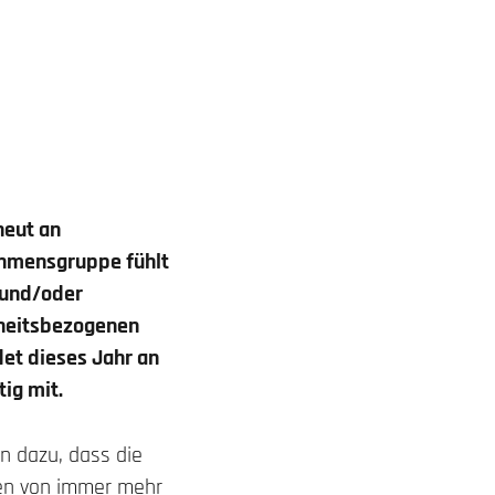
neut an
ehmensgruppe fühlt
 und/oder
dheitsbezogenen
det dieses Jahr an
tig mit.
n dazu, dass die
onen von immer mehr