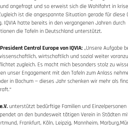
nd angefragt und so erweist sich die Wohlfahrt in kris
 Zugleich ist die angespannte Situation gerade für diese
. IQVIA hatte bereits in den vergangenen Jahren durch
onen die Tafeln in Deutschland unterstützt.
 President Central Europe von IQVIA:
„Unsere Aufgabe bei
ssenschaftlich, wirtschaftlich und sozial weiter voranz
pflichtet zugleich. Es macht mich besonders stolz zu wiss
gen unser Engagement mit den Tafeln zum Anlass nehmen
oder in Bochum — dieses Jahr schenken wir mehr als fina
aft.“
e.V.
unterstützt bedürftige Familien und Einzelpersonen
spendet an den bundesweit tätigen Verein in Städten m
tmund, Frankfurt, Köln, Leipzig, Mannheim, Marburg,Mü