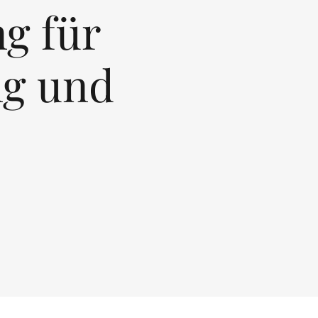
g für
ng und