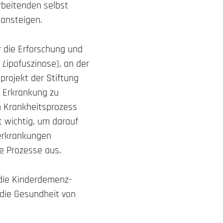
arbeitenden selbst
ansteigen.
r die Erforschung und
d
L
ipofuszinose), an der
projekt der Stiftung
r Erkrankung zu
en Krankheitsprozess
t wichtig, um darauf
zerkrankungen
e Prozesse aus.
 die Kinderdemenz-
 die Gesundheit von