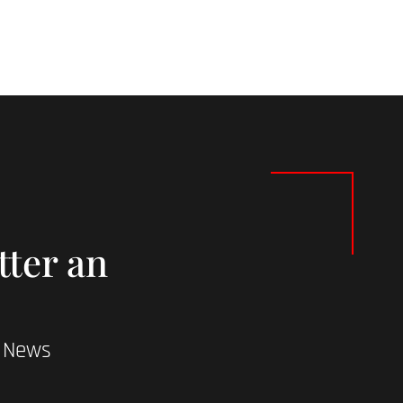
tter an
d News