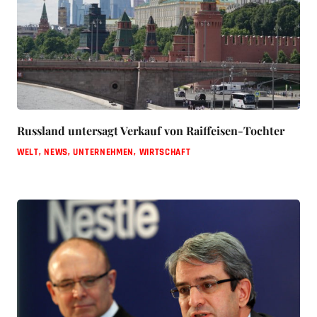
Russland untersagt Verkauf von Raiffeisen-Tochter
WELT
,
NEWS
,
UNTERNEHMEN
,
WIRTSCHAFT