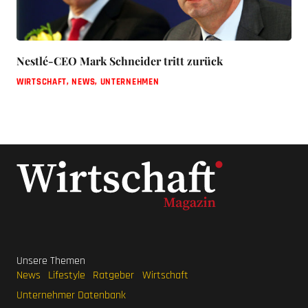
Nestlé-CEO Mark Schneider tritt zurück
WIRTSCHAFT
,
NEWS
,
UNTERNEHMEN
Unsere Themen
News
Lifestyle
Ratgeber
Wirtschaft
Unternehmer Datenbank