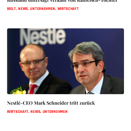
WELT
,
NEWS
,
UNTERNEHMEN
,
WIRTSCHAFT
Nestlé-CEO Mark Schneider tritt zurück
WIRTSCHAFT
,
NEWS
,
UNTERNEHMEN