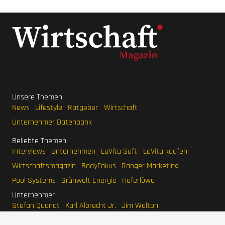
Unsere Themen
News
Lifestyle
Ratgeber
Wirtschaft
Unternehmer Datenbank
Beliebte Themen
Interviews
Unternehmen
LaVita Saft
LaVita kaufen
Wirtschaftsmagazin
BodyFokus
Ranger Marketing
Pool Systems
Grünwelt Energie
Haferlöwe
Unternehmer
Stefan Quandt
Karl Albrecht Jr.
Jim Walton
Eduardo Saverin
Larry Page
Mark Mateschitz