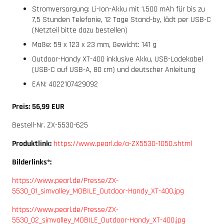
Stromversorgung: Li-Ion-Akku mit 1.500 mAh für bis zu
7,5 Stunden Telefonie, 12 Tage Stand-by, lädt per USB-C
(Netzteil bitte dazu bestellen)
Maße: 59 x 123 x 23 mm, Gewicht: 141 g
Outdoor-Handy XT-400 inklusive Akku, USB-Ladekabel
(USB-C auf USB-A, 80 cm) und deutscher Anleitung
EAN: 4022107429092
Preis: 56,99 EUR
Bestell-Nr. ZX-5530-625
Produktlink:
https://www.pearl.de/a-ZX5530-1050.shtml
Bilderlinks*:
https://www.pearl.de/Presse/ZX-
5530_01_simvalley_MOBILE_Outdoor-Handy_XT-400.jpg
https://www.pearl.de/Presse/ZX-
5530_02_simvalley_MOBILE_Outdoor-Handy_XT-400.jpg