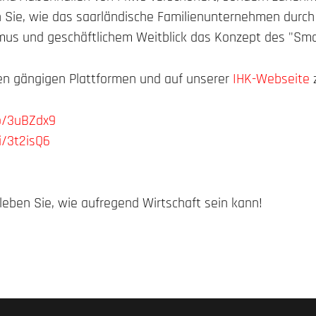
en Sie, wie das saarländische Familienunternehmen durch
us und geschäftlichem Weitblick das Konzept des "Smar
llen gängigen Plattformen und auf unserer
IHK-Webseite
z
co/3uBZdx9
fi/3t2isQ6
C
leben Sie, wie aufregend Wirtschaft sein kann!