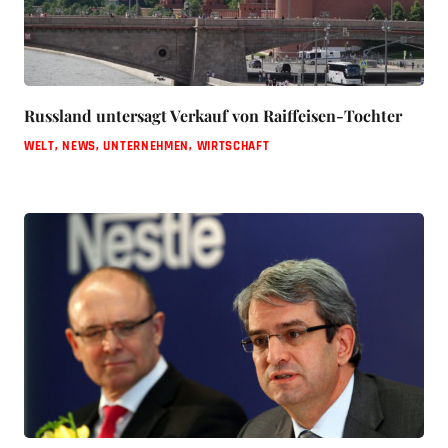
Russland untersagt Verkauf von Raiffeisen-Tochter
WELT
,
NEWS
,
UNTERNEHMEN
,
WIRTSCHAFT