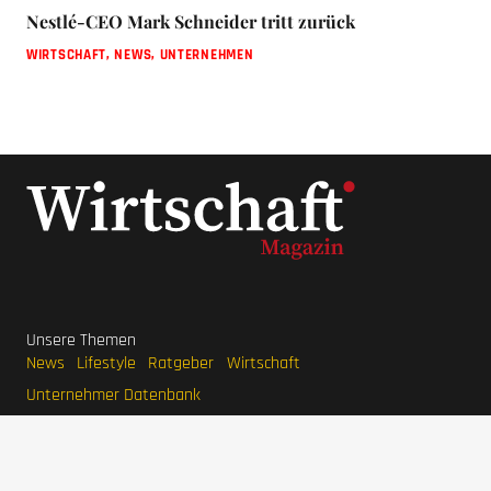
Nestlé-CEO Mark Schneider tritt zurück
WIRTSCHAFT
,
NEWS
,
UNTERNEHMEN
Unsere Themen
News
Lifestyle
Ratgeber
Wirtschaft
Unternehmer Datenbank
Beliebte Themen
Interviews
Unternehmen
LaVita Saft
LaVita kaufen
Wirtschaftsmagazin
BodyFokus
Ranger Marketing