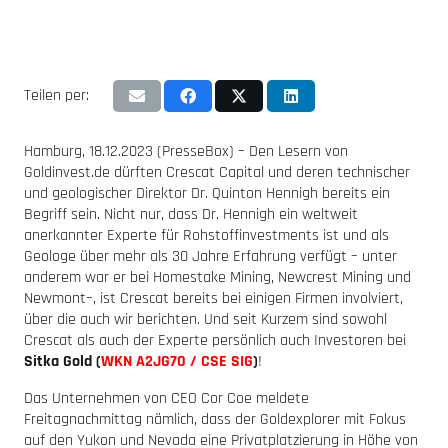
Teilen per:
Hamburg, 18.12.2023 (PresseBox) – Den Lesern von
Goldinvest.de dürften Crescat Capital und deren technischer
und geologischer Direktor Dr. Quinton Hennigh bereits ein
Begriff sein. Nicht nur, dass Dr. Hennigh ein weltweit
anerkannter Experte für Rohstoffinvestments ist und als
Geologe über mehr als 30 Jahre Erfahrung verfügt – unter
anderem war er bei Homestake Mining, Newcrest Mining und
Newmont–, ist Crescat bereits bei einigen Firmen involviert,
über die auch wir berichten. Und seit Kurzem sind sowohl
Crescat als auch der Experte persönlich auch Investoren bei
Sitka Gold (
WKN A2JG70 / CSE SIG
)
!
Das Unternehmen von CEO Cor Coe meldete
Freitagnachmittag nämlich, dass der Goldexplorer mit Fokus
auf den Yukon und Nevada eine Privatplatzierung in Höhe von