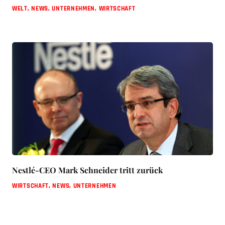
WELT
,
NEWS
,
UNTERNEHMEN
,
WIRTSCHAFT
Nestlé-CEO Mark Schneider tritt zurück
WIRTSCHAFT
,
NEWS
,
UNTERNEHMEN