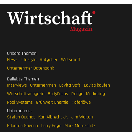
Unsere Themen
News
Lifestyle
Ratgeber
Wirtschaft
Unternehmer Datenbank
Beliebte Themen
Interviews
Unternehmen
LaVita Saft
LaVita kaufen
Wirtschaftsmagazin
BodyFokus
Ranger Marketing
Pool Systems
Grünwelt Energie
Haferlöwe
Unternehmer
Stefan Quandt
Karl Albrecht Jr.
Jim Walton
Eduardo Saverin
Larry Page
Mark Mateschitz