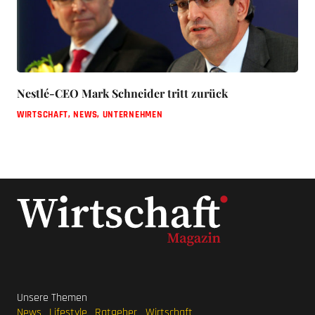
Nestlé-CEO Mark Schneider tritt zurück
WIRTSCHAFT
,
NEWS
,
UNTERNEHMEN
Unsere Themen
News
Lifestyle
Ratgeber
Wirtschaft