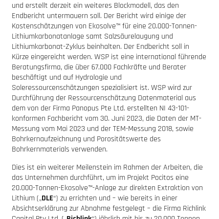
und erstellt derzeit ein weiteres Blockmodell, das den
Endbericht untermauern soll. Der Bericht wird einige der
Kostenschätzungen von Ekosolve™ für eine 20.000-Tonnen-
Lithiumkarbonatanlage samt Salzsäurelaugung und
Lithiumkarbonat-Zyklus beinhalten. Der Endbericht soll in
Kürze eingereicht werden. WSP ist eine international führende
Beratungsfirma, die über 67.000 Fachkräfte und Berater
beschäftigt und auf Hydrologie und
Soleressourcenschätzungen spezialisiert ist. WSP wird zur
Durchführung der Ressourcenschätzung Datenmaterial aus
dem von der Firma Panopus Pte Ltd. erstellten NI 43-101-
konformen Fachbericht vom 30. Juni 2023, die Daten der MT-
Messung vom Mai 2023 und der TEM-Messung 2018, sowie
Bohrkernaufzeichnung und Porositätswerte des
Bohrkernmaterials verwenden.
Dies ist ein weiterer Meilenstein im Rahmen der Arbeiten, die
das Unternehmen durchführt, um im Projekt Pocitos eine
20.000-Tonnen-Ekosolve™-Anlage zur direkten Extraktion von
Lithium („
DLE
“) zu errichten und – wie bereits in einer
Absichtserklärung zur Abnahme festgelegt – die Firma Richlink
Capital Pty Ltd. („
Richlink
“) jährlich mit bis zu 20.000 Tonnen