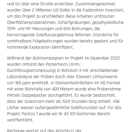
und ist über eine Straße erreichbar. Zusammengerechnet
wurden über 2 Millionen US-Dollar in die Exploration investiert,
um das Projekt zu erschließen; diese Arbeiten umfassten
Oberflächenprobenahmen, Schürfgrabungen, geophysikalische
TEM- und MT-Messungen und drei Bohrungen, die
hervorragende Soleflussergebnisse lieferten. Standorte für
unmittelbare Folgebohrungen wurden bereits geplant und für
kommende Exploration identifiziert.
Während der Bohrkampagnen im Projekt im Dezember 2022
wurden anhand des Packertests (Anm.:
Durchlässigkeitsmessung) in Bohrloch 3 mit anschließender
Laboranalyse der Proben durch Alex Stewart Lithiumwerte
von 169 ppm ermittelt. In Diamantbohrlöchern im HQ-Format
mit einer Bohrtiefe von 409 Metern wurde eine Probenahme
mittels Doppelpacker durchgeführt. Es wurde beobachtet,
dass der Solestrom mehr als fünf Stunden lang anhielt. Alle
Löcher wiesen außergewöhnliche Soleflussraten auf. Für das
Projekt Pocitos 1 wurde ein NI 43-101-konformer Bericht
veröffentlicht.
Recharge wartet auf den Abschluss der