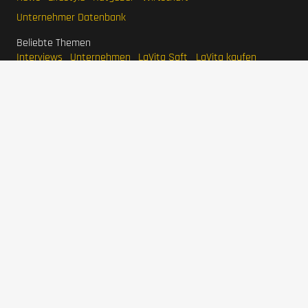
Unternehmer Datenbank
Beliebte Themen
Interviews
Unternehmen
LaVita Saft
LaVita kaufen
Wirtschaftsmagazin
BodyFokus
Ranger Marketing
Pool Systems
Grünwelt Energie
Haferlöwe
Unternehmer
Stefan Quandt
Karl Albrecht Jr.
Jim Walton
Eduardo Saverin
Larry Page
Mark Mateschitz
IMPRESSUM
DATENSCHUTZERKLÄRUNG
WERBEN
SITEMAP