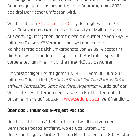
Genehmigung für das bevorstehende Bohrprogramm 2023,
das drei Bohrlöcher umfassen wird.
Wie bereits am
31. Januar 2023
angekündigt, wurden 200
Liter Sole entnommen und der University of Melbourne zur
Auswertung übergeben, damit diese die Ausbeute von 94,9 %
mit dem Ekosolve™-Verarbeitungssystem und den
Reinheitsgrad des Lithiumkarbonats von 99,89 % bestätigt.
Die Sole wurde für den Transport nach Australien speziell
vorbereitet, um ihre inhaltliche Integrität zu bewahren.
Ein vollständiger Bericht gemäß NI 43-101 vom 30. Juni 2023
mit dem Originaltitel „
Technical Report For The Pocitos Salar
Lithium Concession, Salta Province, Argentina
“ wurde auf der
Webseite des Unternehmens sowie im Emittentenprofil des
Unternehmens auf SEDAR+ (
www.sedarplus.ca
) veröffentlicht.
Über das Lithium-Sole-Projekt Pocitos
Das Projekt Pocitos 1 befindet sich etwa 10 km von der
Gemeinde Pocitos entfernt, wo es Gas, Strom und
Unterkünfte gibt. Pocitos 1 erstreckt sich über rund 800 Hektar