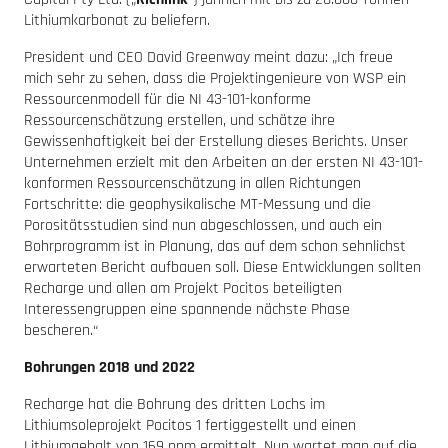
Lithiumkarbonat zu beliefern.
President und CEO David Greenway meint dazu: „Ich freue
mich sehr zu sehen, dass die Projektingenieure von WSP ein
Ressourcenmodell für die NI 43-101-konforme
Ressourcenschätzung erstellen, und schätze ihre
Gewissenhaftigkeit bei der Erstellung dieses Berichts. Unser
Unternehmen erzielt mit den Arbeiten an der ersten NI 43-101-
konformen Ressourcenschätzung in allen Richtungen
Fortschritte: die geophysikalische MT-Messung und die
Porositätsstudien sind nun abgeschlossen, und auch ein
Bohrprogramm ist in Planung, das auf dem schon sehnlichst
erwarteten Bericht aufbauen soll. Diese Entwicklungen sollten
Recharge und allen am Projekt Pocitos beteiligten
Interessengruppen eine spannende nächste Phase
bescheren.“
Bohrungen 2018 und 2022
Recharge hat die Bohrung des dritten Lochs im
Lithiumsoleprojekt Pocitos 1 fertiggestellt und einen
Lithiumgehalt von 169 ppm ermittelt. Nun wartet man auf die