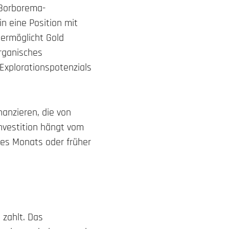
 Borborema-
n eine Position mit
 ermöglicht Gold
rganisches
Explorationspotenzials
inanzieren, die von
Investition hängt vom
des Monats oder früher
 zahlt. Das