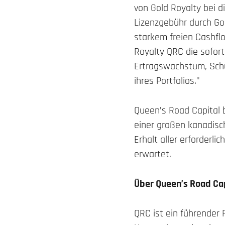
von Gold Royalty bei 
Lizenzgebühr durch Gol
starkem freien Cashflo
Royalty QRC die sofor
Ertragswachstum, Schu
ihres Portfolios."
Queen’s Road Capital be
einer großen kanadisch
Erhalt aller erforder
erwartet.
Über Queen’s Road Cap
QRC ist ein führender 