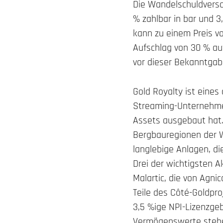
Die Wandelschuldversch
% zahlbar in bar und 3
kann zu einem Preis 
Aufschlag von 30 % au
vor dieser Bekanntgab
Gold Royalty ist eine
Streaming-Unternehmen
Assets ausgebaut hat. 
Bergbauregionen der We
langlebige Anlagen, d
Drei der wichtigsten A
Malartic, die von Agni
Teile des Côté-Goldpro
3,5 %ige NPI-Lizenzge
Vermögenswerte stehe