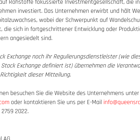
uf Rohstoffe fokussierte Investmentgesellschaft, die in
ehmen investiert. Das Unternehmen erwirbt und hält We
apitalzuwachses, wobei der Schwerpunkt auf Wandelsch
t, die sich in fortgeschrittener Entwicklung oder Produkt
dern angesiedelt sind.
k Exchange noch ihr Regulierungsdienstleister (wie dies
o Stock Exchange definiert ist) übernehmen die Verantwo
chtigkeit dieser Mitteilung.
onen besuchen Sie die Website des Unternehmens unter
.com
oder kontaktieren Sie uns per E-Mail
info@queensrd
2 2759 2022.
l AG