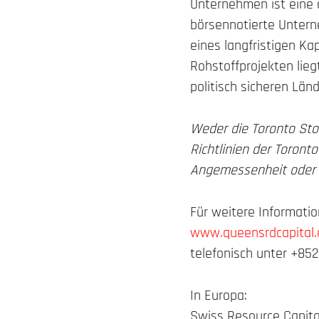
Unternehmen ist eine a
börsennotierte Untern
eines langfristigen K
Rohstoffprojekten lieg
politisch sicheren Län
Weder die Toronto Stoc
Richtlinien der Toront
Angemessenheit oder Ri
Für weitere Informati
www.queensrdcapital
telefonisch unter +85
In Europa:
Swiss Resource Capita