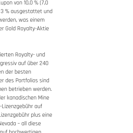
upon von 10,0 % (7,0
n 3 % ausgestattet und
 werden, was einem
r Gold Royalty-Aktie
ierten Royalty- und
gressiv auf über 240
gen der besten
r des Portfolios sind
men betrieben werden.
 der kanadischen Mine
R-Lizenzgebühr auf
Lizenzgebühr plus eine
evada – all diese
auf hochwertigen