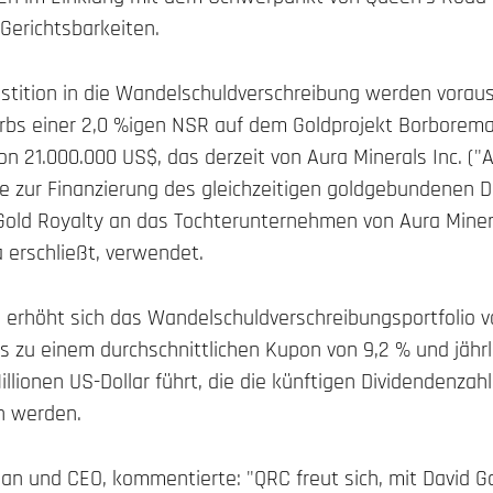
 Gerichtsbarkeiten.
estition in die Wandelschuldverschreibung werden vorauss
rbs einer 2,0 %igen NSR auf dem Goldprojekt Borborema 
on 21.000.000 US$, das derzeit von Aura Minerals Inc. ("
ie zur Finanzierung des gleichzeitigen goldgebundenen 
Gold Royalty an das Tochterunternehmen von Aura Miner
 erschließt, verwendet.
n erhöht sich das Wandelschuldverschreibungsportfolio 
as zu einem durchschnittlichen Kupon von 9,2 % und jährl
llionen US-Dollar führt, die die künftigen Dividendenza
n werden.
an und CEO, kommentierte: "QRC freut sich, mit David 