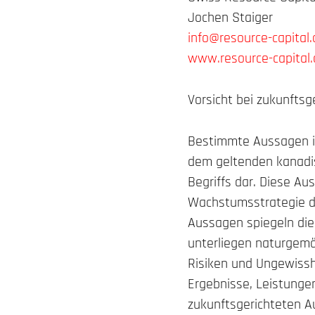
Jochen Staiger
info@resource-capital.
www.resource-capital.
Vorsicht bei zukunfts
Bestimmte Aussagen in 
dem geltenden kanadis
Begriffs dar. Diese A
Wachstumsstrategie d
Aussagen spiegeln di
unterliegen naturge
Risiken und Ungewissh
Ergebnisse, Leistungen
zukunftsgerichteten A