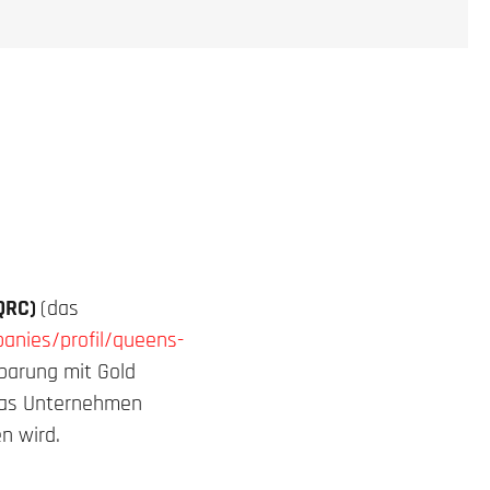
-QRC)
(das
nies/profil/queens-
nbarung mit Gold
 das Unternehmen
n wird.