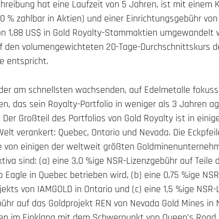
reibung hat eine Laufzeit von 5 Jahren, ist mit einem K
,0 % zahlbar in Aktien) und einer Einrichtungsgebühr vo
von 1,88 US$ in Gold Royalty-Stammaktien umgewandelt
f den volumengewichteten 20-Tage-Durchschnittskurs de
e entspricht.
s der am schnellsten wachsenden, auf Edelmetalle fokuss
, das sein Royalty-Portfolio in weniger als 3 Jahren ag
Der Großteil des Portfolios von Gold Royalty ist in eini
lt verankert: Quebec, Ontario und Nevada. Die Eckpfeile
ie von einigen der weltweit größten Goldminenunterneh
ktiva sind: (a) eine 3,0 %ige NSR-Lizenzgebühr auf Teile
co Eagle in Quebec betrieben wird, (b) eine 0,75 %ige NS
jekts von IAMGOLD in Ontario und (c) eine 1,5 %ige NSR-
bühr auf das Goldprojekt REN von Nevada Gold Mines in N
n im Einklang mit dem Schwerpunkt von Queen’s Road 