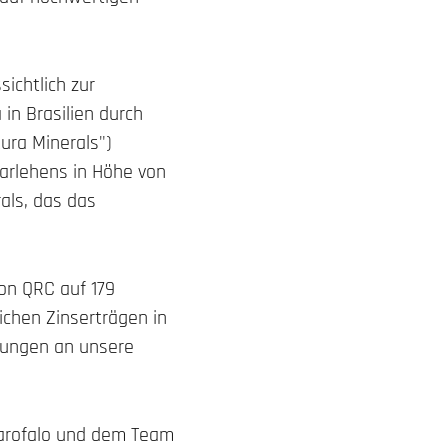
ichtlich zur
in Brasilien durch
Aura Minerals")
Darlehens in Höhe von
als, das das
von QRC auf 179
ichen Zinserträgen in
hlungen an unsere
Garofalo und dem Team