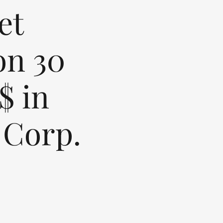
et
on 30
$ in
 Corp.