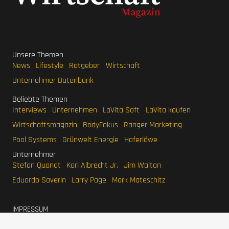
Unsere Themen
News
Lifestyle
Ratgeber
Wirtschaft
Unternehmer Datenbank
Beliebte Themen
Interviews
Unternehmen
LaVita Saft
LaVita kaufen
Wirtschaftsmagazin
BodyFokus
Ranger Marketing
Pool Systems
Grünwelt Energie
Haferlöwe
Unternehmer
Stefan Quandt
Karl Albrecht Jr.
Jim Walton
Eduardo Saverin
Larry Page
Mark Mateschitz
IMPRESSUM