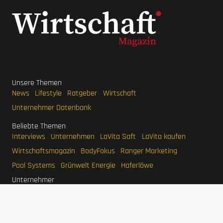
Unsere Themen
News
Lifestyle
Ratgeber
Wirtschaft
Unternehmer Datenbank
Beliebte Themen
Interviews
Unternehmen
LaVita Saft
LaVita kaufen
Wirtschaftsmagazin
BodyFokus
Ranger Marketing
Pool Systems
Grünwelt Energie
Haferlöwe
Unternehmer
Stefan Quandt
Karl Albrecht Jr.
Jim Walton
Eduardo Saverin
Larry Page
Mark Mateschitz