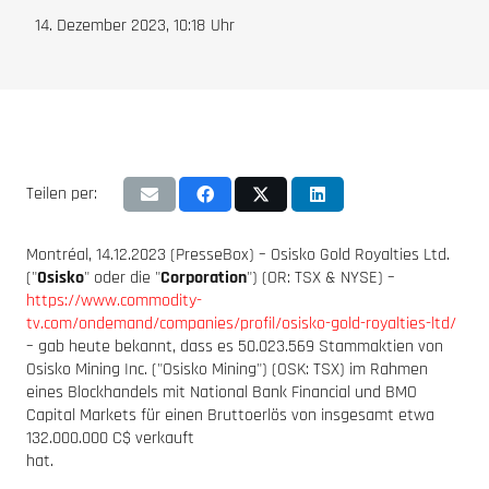
14. Dezember 2023, 10:18
Uhr
Teilen per:
Montréal, 14.12.2023 (PresseBox) – Osisko Gold Royalties Ltd.
("
Osisko
" oder die "
Corporation
") (OR: TSX & NYSE) –
https://www.commodity-
tv.com/ondemand/companies/profil/osisko-gold-royalties-ltd/
– gab heute bekannt, dass es 50.023.569 Stammaktien von
Osisko Mining Inc. ("Osisko Mining") (OSK: TSX) im Rahmen
eines Blockhandels mit National Bank Financial und BMO
Capital Markets für einen Bruttoerlös von insgesamt etwa
132.000.000 C$ verkauft
hat.