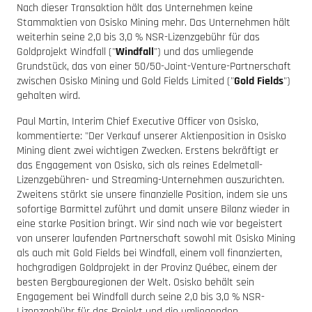
Nach dieser Transaktion hält das Unternehmen keine
Stammaktien von Osisko Mining mehr. Das Unternehmen hält
weiterhin seine 2,0 bis 3,0 % NSR-Lizenzgebühr für das
Goldprojekt Windfall ("
Windfall
") und das umliegende
Grundstück, das von einer 50/50-Joint-Venture-Partnerschaft
zwischen Osisko Mining und Gold Fields Limited ("
Gold Fields
")
gehalten wird.
Paul Martin, Interim Chief Executive Officer von Osisko,
kommentierte: "Der Verkauf unserer Aktienposition in Osisko
Mining dient zwei wichtigen Zwecken. Erstens bekräftigt er
das Engagement von Osisko, sich als reines Edelmetall-
Lizenzgebühren- und Streaming-Unternehmen auszurichten.
Zweitens stärkt sie unsere finanzielle Position, indem sie uns
sofortige Barmittel zuführt und damit unsere Bilanz wieder in
eine starke Position bringt. Wir sind nach wie vor begeistert
von unserer laufenden Partnerschaft sowohl mit Osisko Mining
als auch mit Gold Fields bei Windfall, einem voll finanzierten,
hochgradigen Goldprojekt in der Provinz Québec, einem der
besten Bergbauregionen der Welt. Osisko behält sein
Engagement bei Windfall durch seine 2,0 bis 3,0 % NSR-
Lizenzgebühr für das Projekt und die umliegenden