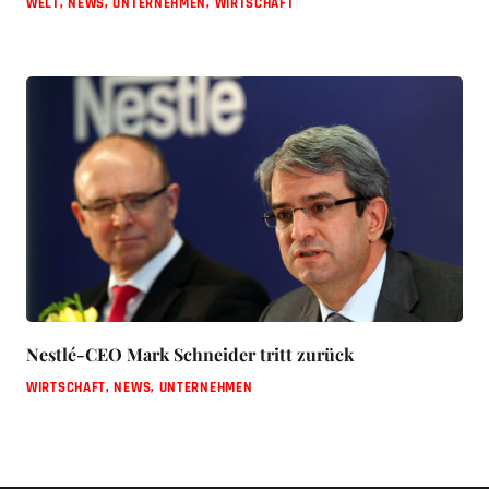
WELT
,
NEWS
,
UNTERNEHMEN
,
WIRTSCHAFT
Nestlé-CEO Mark Schneider tritt zurück
WIRTSCHAFT
,
NEWS
,
UNTERNEHMEN