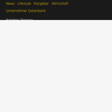
News
Lifestyle
Ratgeber
Wirtschaft
Unternehmer Datenbank
Beliebte Themen
Interviews
Unternehmen
LaVita Saft
LaVita kaufen
Wirtschaftsmagazin
BodyFokus
Ranger Marketing
Pool Systems
Grünwelt Energie
Haferlöwe
Unternehmer
Stefan Quandt
Karl Albrecht Jr.
Jim Walton
Eduardo Saverin
Larry Page
Mark Mateschitz
IMPRESSUM
DATENSCHUTZERKLÄRUNG
WERBEN
SITEMAP