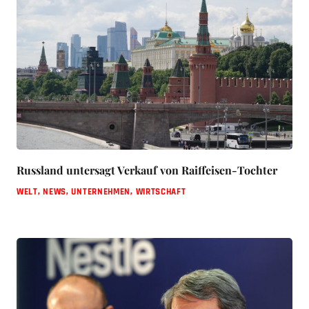
Russland untersagt Verkauf von Raiffeisen-Tochter
WELT
,
NEWS
,
UNTERNEHMEN
,
WIRTSCHAFT