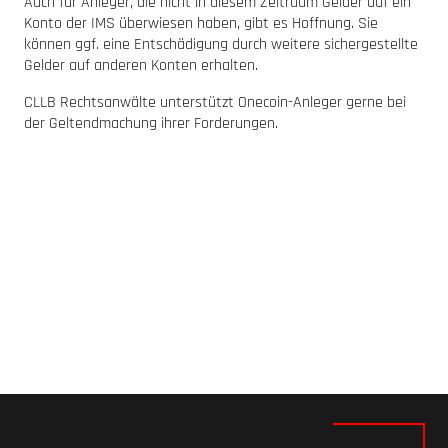
Auch für Anleger, die nicht in diesem Zeitraum Gelder auf ein
Konto der IMS überwiesen haben, gibt es Hoffnung. Sie
können ggf. eine Entschädigung durch weitere sichergestellte
Gelder auf anderen Konten erhalten.
CLLB Rechtsanwälte unterstützt Onecoin-Anleger gerne bei
der Geltendmachung ihrer Forderungen.