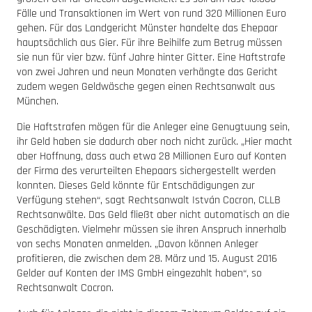
Fälle und Transaktionen im Wert von rund 320 Millionen Euro
gehen. Für das Landgericht Münster handelte das Ehepaar
hauptsächlich aus Gier. Für ihre Beihilfe zum Betrug müssen
sie nun für vier bzw. fünf Jahre hinter Gitter. Eine Haftstrafe
von zwei Jahren und neun Monaten verhängte das Gericht
zudem wegen Geldwäsche gegen einen Rechtsanwalt aus
München.
Die Haftstrafen mögen für die Anleger eine Genugtuung sein,
ihr Geld haben sie dadurch aber noch nicht zurück. „Hier macht
aber Hoffnung, dass auch etwa 28 Millionen Euro auf Konten
der Firma des verurteilten Ehepaars sichergestellt werden
konnten. Dieses Geld könnte für Entschädigungen zur
Verfügung stehen“, sagt Rechtsanwalt István Cocron, CLLB
Rechtsanwälte. Das Geld fließt aber nicht automatisch an die
Geschädigten. Vielmehr müssen sie ihren Anspruch innerhalb
von sechs Monaten anmelden. „Davon können Anleger
profitieren, die zwischen dem 28. März und 15. August 2016
Gelder auf Konten der IMS GmbH eingezahlt haben“, so
Rechtsanwalt Cocron.