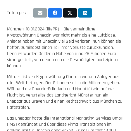
Teilen per:
München, 18.01.2024 (lifePR) – Die vermeintliche
Kryptowährung Onecoin war nicht mehr als eine Luftblase.
Anleger haben mit Onecoin viel Geld verloren. Nun können sie
hoffen, zumindest einen Teil ihrer Verluste zurückzuholen.
Denn es wurden Gelder in Höhe von rund 28 Millionen Euro
sichergestellt, von denen nun die Geschädigten partizipieren
können.
Mit der fiktiven Kryptowährung Onecoin wurden Anleger aus
aller Welt betrogen. Der Schaden soll in die Milliarden gehen.
Während die Onecoin-Erfinderin und Haupttäterin auf der
Flucht ist, verurteilte das Landgericht Münster nun ein
Ehepaar aus Greven und einen Rechtsanwalt aus München zu
Haftstrafen.
Das Ehepaar hatte die International Marketing Services GmbH
(IMS) gegründet und über diese Firma Transaktionen im
großen Stil für Onecoin abgewickelt. Es soll um fast 13.000