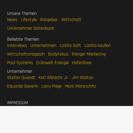
Unsere Themen
News
Lifestyle
Ratgeber
Wirtschaft
Unternehmer Datenbank
Beliebte Themen
Interviews
Unternehmen
LaVita Saft
LaVita kaufen
Wirtschaftsmagazin
BodyFokus
Ranger Marketing
Pool Systems
Grünwelt Energie
Haferlöwe
Unternehmer
Stefan Quandt
Karl Albrecht Jr.
Jim Walton
Eduardo Saverin
Larry Page
Mark Mateschitz
IMPRESSUM
DATENSCHUTZERKLÄRUNG
WERBEN