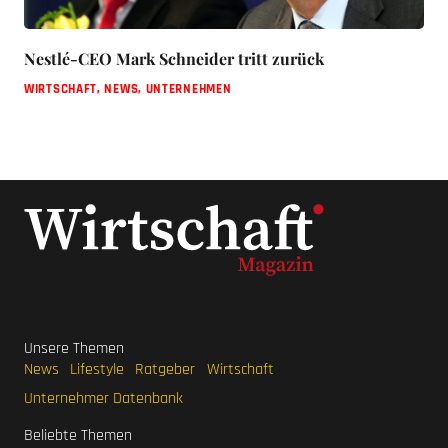
Nestlé-CEO Mark Schneider tritt zurück
WIRTSCHAFT
,
NEWS
,
UNTERNEHMEN
Unsere Themen
News
Lifestyle
Ratgeber
Wirtschaft
Unternehmer Datenbank
Beliebte Themen