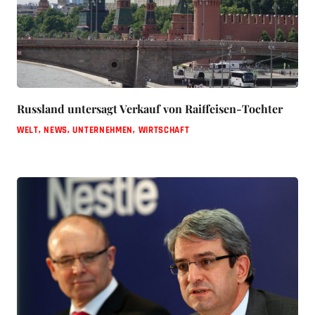
Russland untersagt Verkauf von Raiffeisen-Tochter
WELT
,
NEWS
,
UNTERNEHMEN
,
WIRTSCHAFT