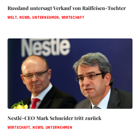
Russland untersagt Verkauf von Raiffeisen-Tochter
WELT
,
NEWS
,
UNTERNEHMEN
,
WIRTSCHAFT
Nestlé-CEO Mark Schneider tritt zurück
WIRTSCHAFT
,
NEWS
,
UNTERNEHMEN