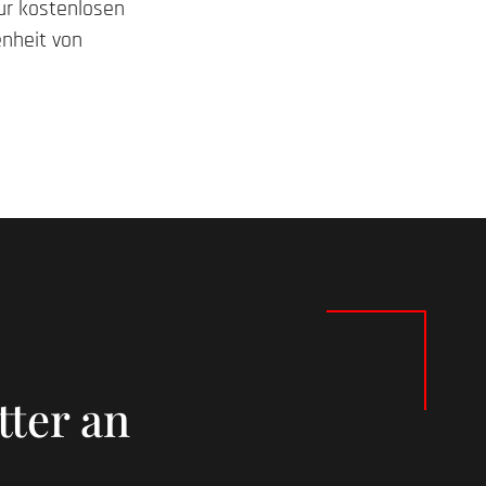
ur kostenlosen
enheit von
tter an