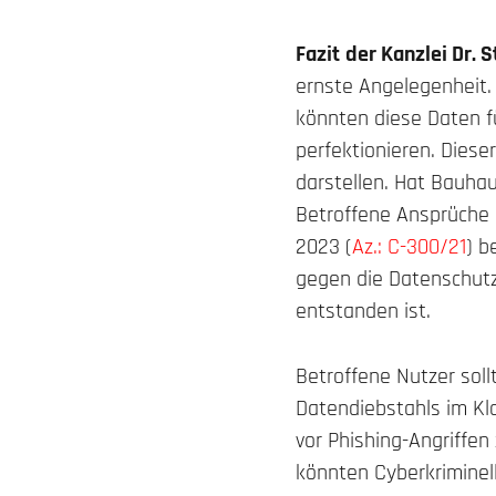
Fazit
der Kanzlei Dr. S
ernste Angelegenheit.
könnten diese Daten f
perfektionieren. Diese
darstellen. Hat Bauha
Betroffene Ansprüche 
2023 (
Az.: C-300/21
) b
gegen die Datenschutz
entstanden ist.
Betroffene Nutzer soll
Datendiebstahls im Kl
vor Phishing-Angriffen
könnten Cyberkriminell