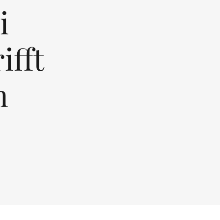
i
ifft
n