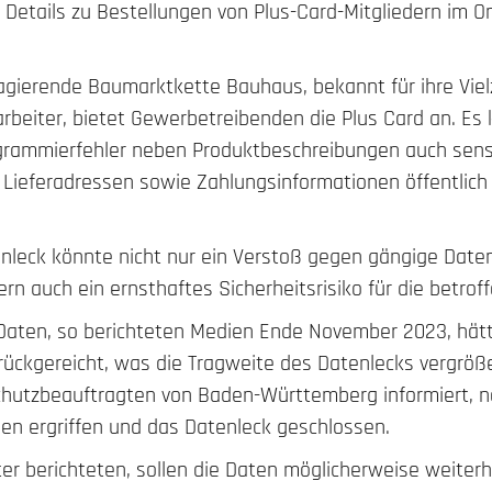
e Details zu Bestellungen von Plus-Card-Mitgliedern im 
agierende Baumarktkette Bauhaus, bekannt für ihre Vielz
rbeiter, bietet Gewerbetreibenden die Plus Card an. Es 
grammierfehler neben Produktbeschreibungen auch sen
Lieferadressen sowie Zahlungsinformationen öffentlic
enleck könnte nicht nur ein Verstoß gegen gängige Date
ern auch ein ernsthaftes Sicherheitsrisiko für die betro
Daten, so berichteten Medien Ende November 2023, hät
urückgereicht, was die Tragweite des Datenlecks vergrö
chutzbeauftragten von Baden-Württemberg informiert, 
 ergriffen und das Datenleck geschlossen.
er berichteten, sollen die Daten möglicherweise weiterh