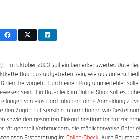
PR) – Im Oktober 2023 soll ein bemerkenswertes Datenlec
kette Bauhaus aufgetreten sein, wie aus unterschiedl
i Golem hervorgeht. Durch einen Programmierfehler soll
gewesen sein. Ein Datenleck im Online-Shop soll es dah
tellungen von Plus Card Inhabern ohne Anmeldung zu ver
e den Zugriff auf sensible Informationen wie Bestellnum
n sowie den gesamten Einkauf bestimmter Nutzer ermö
uer rät generell Verbrauchern, die möglicherweise Opfer 
stenlosen Erstberatung im
Online-Check
. Auch Baumarkt