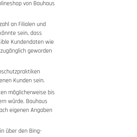
Onlineshop von Bauhaus
ahl an Filialen und
könnte sein, dass
sible Kundendaten wie
h zugänglich geworden
nschutzpraktiken
ffenen Kunden sein.
ten möglicherweise bis
ßern würde. Bauhaus
nach eigenen Angaben
in über den Bing-