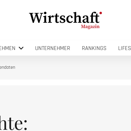
EHMEN
UNTERNEHMER
RANKINGS
LIFE
dendaten
hte: