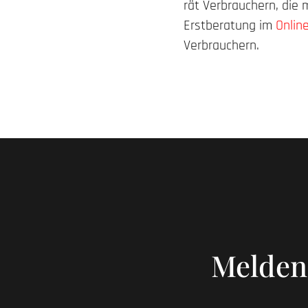
rät Verbrauchern, die
Erstberatung im
Onlin
Verbrauchern.
Melden 