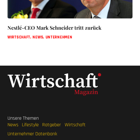
Nestlé-CEO Mark Schneider tritt zurück
WIRTSCHAFT
,
NEWS
,
UNTERNEHMEN
Unsere Themen
News
Lifestyle
Ratgeber
Wirtschaft
Unternehmer Datenbank