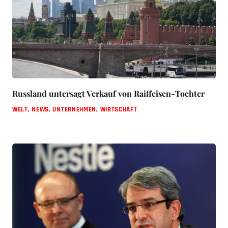
Russland untersagt Verkauf von Raiffeisen-Tochter
WELT
,
NEWS
,
UNTERNEHMEN
,
WIRTSCHAFT