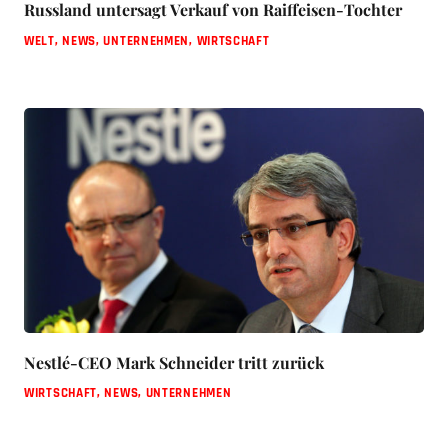
Russland untersagt Verkauf von Raiffeisen-Tochter
WELT
,
NEWS
,
UNTERNEHMEN
,
WIRTSCHAFT
Nestlé-CEO Mark Schneider tritt zurück
WIRTSCHAFT
,
NEWS
,
UNTERNEHMEN