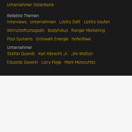
Unternehmer Datenbank
Beliebte Themen
Interviews
Unternehmen
LaVita Saft
LaVita kaufen
Wirtschaftsmagazin
BodyFokus
Ranger Marketing
Pool Systems
Grünwelt Energie
Haferlöwe
Unternehmer
Stefan Quandt
Karl Albrecht Jr.
Jim Walton
Eduardo Saverin
Larry Page
Mark Mateschitz
IMPRESSUM
DATENSCHUTZERKLÄRUNG
WERBEN
SITEMAP