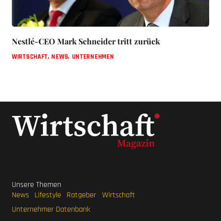
Nestlé-CEO Mark Schneider tritt zurück
WIRTSCHAFT
,
NEWS
,
UNTERNEHMEN
Unsere Themen
News
Lifestyle
Ratgeber
Wirtschaft
Unternehmer Datenbank