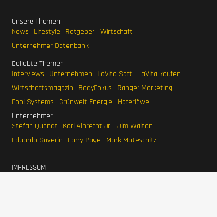
Unsere Themen
News
Lifestyle
Ratgeber
Wirtschaft
Unternehmer Datenbank
Beliebte Themen
Interviews
Unternehmen
LaVita Saft
LaVita kaufen
Wirtschaftsmagazin
BodyFokus
Ranger Marketing
Pool Systems
Grünwelt Energie
Haferlöwe
Unternehmer
Stefan Quandt
Karl Albrecht Jr.
Jim Walton
Eduardo Saverin
Larry Page
Mark Mateschitz
IMPRESSUM
DATENSCHUTZERKLÄRUNG
WERBEN