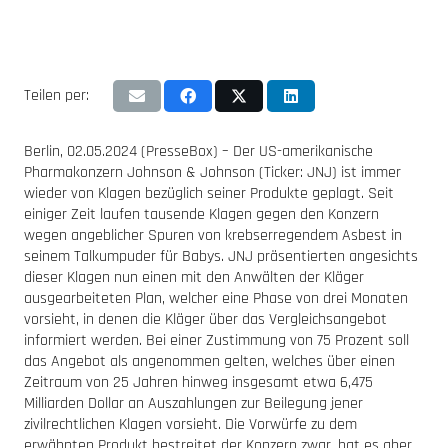
Teilen per:
Berlin, 02.05.2024 (PresseBox) – Der US-amerikanische
Pharmakonzern Johnson & Johnson (Ticker: JNJ) ist immer
wieder von Klagen bezüglich seiner Produkte geplagt. Seit
einiger Zeit laufen tausende Klagen gegen den Konzern
wegen angeblicher Spuren von krebserregendem Asbest in
seinem Talkumpuder für Babys. JNJ präsentierten angesichts
dieser Klagen nun einen mit den Anwälten der Kläger
ausgearbeiteten Plan, welcher eine Phase von drei Monaten
vorsieht, in denen die Kläger über das Vergleichsangebot
informiert werden. Bei einer Zustimmung von 75 Prozent soll
das Angebot als angenommen gelten, welches über einen
Zeitraum von 25 Jahren hinweg insgesamt etwa 6,475
Milliarden Dollar an Auszahlungen zur Beilegung jener
zivilrechtlichen Klagen vorsieht. Die Vorwürfe zu dem
erwähnten Produkt bestreitet der Konzern zwar, hat es aber