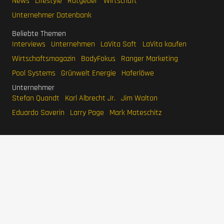
News
Lifestyle
Ratgeber
Wirtschaft
Unternehmer Datenbank
Beliebte Themen
Interviews
Unternehmen
LaVita Saft
LaVita kaufen
Wirtschaftsmagazin
BodyFokus
Ranger Marketing
Pool Systems
Grünwelt Energie
Haferlöwe
Unternehmer
Stefan Quandt
Karl Albrecht Jr.
Jim Walton
Eduardo Saverin
Larry Page
Mark Mateschitz
IMPRESSUM
DATENSCHUTZERKLÄRUNG
WERBEN
SITEMAP