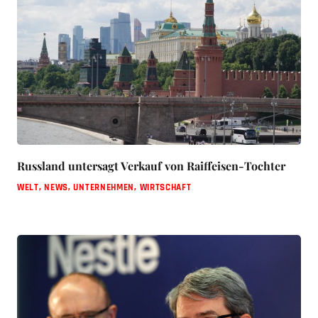
Russland untersagt Verkauf von Raiffeisen-Tochter
WELT
,
NEWS
,
UNTERNEHMEN
,
WIRTSCHAFT