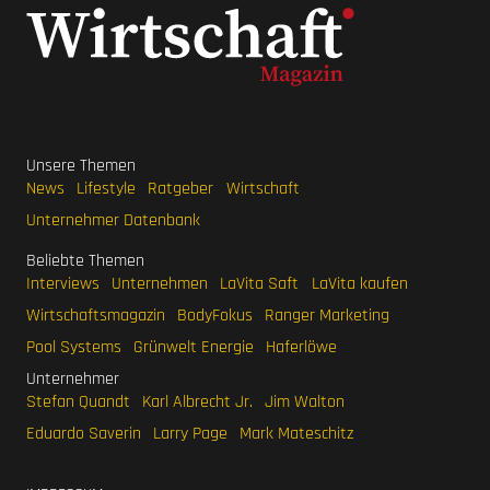
Unsere Themen
News
Lifestyle
Ratgeber
Wirtschaft
Unternehmer Datenbank
Beliebte Themen
Interviews
Unternehmen
LaVita Saft
LaVita kaufen
Wirtschaftsmagazin
BodyFokus
Ranger Marketing
Pool Systems
Grünwelt Energie
Haferlöwe
Unternehmer
Stefan Quandt
Karl Albrecht Jr.
Jim Walton
Eduardo Saverin
Larry Page
Mark Mateschitz