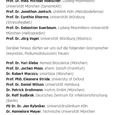
Prof. Dr. med. Michael Hoelscher
, Ludwig-Maximilians-
Universität München (DynamicKit)
Prof. Dr. Jonathan Jantsch
, Uniklinik Köln (Metabodefense)
Prof. Dr. Cynthia Sharma
, Universität Würzburg
(StressRegNet)
Prof. Dr. Sebastian Suerbaum
, Ludwig-Maximilians-Universität
München (Helicopredict)
Prof. Dr. Jörg Vogel
, Universität Würzburg (Rbiotics)
Darüber hinaus dürfen wir uns auf die folgenden Gastsprecher
(Keynotes, Podiumsdiskussion) freuen:
Prof. Dr. Yuri Gleba
, Nomad Bioscience (München)
Prof. Dr. Jochen Maas
, ehem. Sanofi (Frankfurt)
Dr. Robert Macsics
, smartbax (München)
Prof. PhD. Eleanore Stride
, University of Oxford
Prof. Dr. Daniel Wilson
, Universität Hamburg
Dr. Patrick Großmann
, Invitris GmbH (München)
Dr. Ralf Sudbrak
, Deutsches Zentrum für Infektionsforschung
(Berlin)
PD Dr. Dr. Jan Rybniker
, Universitätsklinikum Köln
Dr. Hannelore Meyer
, Technische Universität München