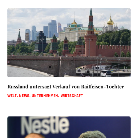
Russland untersagt Verkauf von Raiffeisen-Tochter
WELT
,
NEWS
,
UNTERNEHMEN
,
WIRTSCHAFT