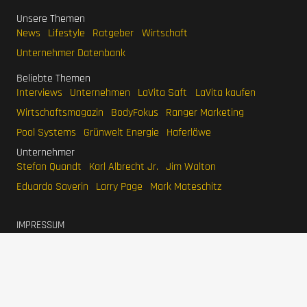
Unsere Themen
News
Lifestyle
Ratgeber
Wirtschaft
Unternehmer Datenbank
Beliebte Themen
Interviews
Unternehmen
LaVita Saft
LaVita kaufen
Wirtschaftsmagazin
BodyFokus
Ranger Marketing
Pool Systems
Grünwelt Energie
Haferlöwe
Unternehmer
Stefan Quandt
Karl Albrecht Jr.
Jim Walton
Eduardo Saverin
Larry Page
Mark Mateschitz
IMPRESSUM
DATENSCHUTZERKLÄRUNG
WERBEN