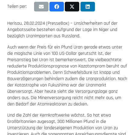
Teilen per:
Herisau, 28.02.2024 (PresseBox) – Unsicherheiten auf der
Angebotsseite bestehen aufgrund der Lage im Niger und
bezüglich Uranimporten aus Russland.
Auch wenn der Preis für ein Pfund Uran gerade etwas unter
die magische Linie von 100 US-Dollar gerutscht ist, der
Preisanstieg bei Uran ist bemerkenswert. Die vielbeachtete
reduzierte Produktionsprognose von Kazatomprom beruht auf
Produktionsproblemen. Denn Schwefelsäure ist knapp und
Bauverzögerungen behindern zudem die Uranproduktion. Nach
der Katastrophe von Fukushima war der Uranmarkt
überversorgt. Aber heute sieht die Versorgungslage ganz
anders aus. Die Minenversorgung reicht nicht mehr aus, um
den Bedarf der Atomreaktoren zu decken.
Und die Zahl der Kernkraftwerke wächst. So hat etwa
Großbritannien zugesagt, 300 Millionen Pfund in die
Unterstützung der landeseigenen Produktion von Uran zu
investieren. Auch die sogenannten Anreicherungsdienste sind