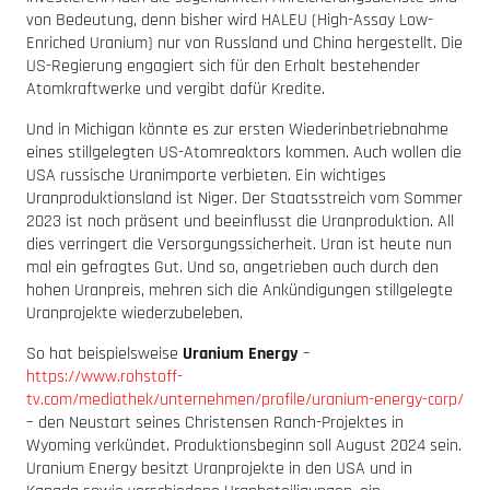
von Bedeutung, denn bisher wird HALEU (High-Assay Low-
Enriched Uranium) nur von Russland und China hergestellt. Die
US-Regierung engagiert sich für den Erhalt bestehender
Atomkraftwerke und vergibt dafür Kredite.
Und in Michigan könnte es zur ersten Wiederinbetriebnahme
eines stillgelegten US-Atomreaktors kommen. Auch wollen die
USA russische Uranimporte verbieten. Ein wichtiges
Uranproduktionsland ist Niger. Der Staatsstreich vom Sommer
2023 ist noch präsent und beeinflusst die Uranproduktion. All
dies verringert die Versorgungssicherheit. Uran ist heute nun
mal ein gefragtes Gut. Und so, angetrieben auch durch den
hohen Uranpreis, mehren sich die Ankündigungen stillgelegte
Uranprojekte wiederzubeleben.
So hat beispielsweise
Uranium Energy
–
https://www.rohstoff-
tv.com/mediathek/unternehmen/profile/uranium-energy-corp/
– den Neustart seines Christensen Ranch-Projektes in
Wyoming verkündet. Produktionsbeginn soll August 2024 sein.
Uranium Energy besitzt Uranprojekte in den USA und in