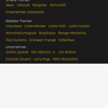
Unsere Themen
News
Lifestyle
Ratgeber
Wirtschaft
Unternehmer Datenbank
Beliebte Themen
Interviews
Unternehmen
LaVita Saft
LaVita kaufen
Wirtschaftsmagazin
BodyFokus
Ranger Marketing
Pool Systems
Grünwelt Energie
Haferlöwe
Unternehmer
Stefan Quandt
Karl Albrecht Jr.
Jim Walton
Eduardo Saverin
Larry Page
Mark Mateschitz
IMPRESSUM
DATENSCHUTZERKLÄRUNG
WERBEN
SITEMAP