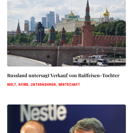
Russland untersagt Verkauf von Raiffeisen-Tochter
WELT
,
NEWS
,
UNTERNEHMEN
,
WIRTSCHAFT