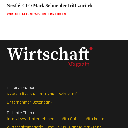
Nestlé-CEO Mark Schneider tritt zurück
WIRTSCHAFT
,
NEWS
,
UNTERNEHMEN
Unsere Themen
News
Lifestyle
Ratgeber
Wirtschaft
Unternehmer Datenbank
Beliebte Themen
Interviews
Unternehmen
LaVita Saft
LaVita kaufen
Wirtschaftsmagazin
BodyFokus
Ranger Marketing