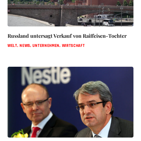
Russland untersagt Verkauf von Raiffeisen-Tochter
WELT
,
NEWS
,
UNTERNEHMEN
,
WIRTSCHAFT