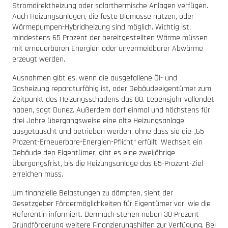
Stromdirektheizung oder solarthermische Anlagen verfügen.
Auch Heizungsanlagen, die feste Biomasse nutzen, oder
Wärmepumpen-Hybridheizung sind möglich. Wichtig ist:
mindestens 65 Prozent der bereitgestellten Wärme müssen
mit erneuerbaren Energien oder unvermeidbarer Abwärme
erzeugt werden.
Ausnahmen gibt es, wenn die ausgefallene Öl- und
Gasheizung reparaturfähig ist, oder Gebäudeeigentümer zum
Zeitpunkt des Heizungsschadens das 80. Lebensjahr vollendet
haben, sagt Dunez. Außerdem darf einmal und höchstens für
drei Jahre übergangsweise eine alte Heizungsanlage
ausgetauscht und betrieben werden, ohne dass sie die „65
Prozent-Erneuerbare-Energien-Pflicht“ erfüllt. Wechselt ein
Gebäude den Eigentümer, gibt es eine zweijährige
Übergangsfrist, bis die Heizungsanlage das 65-Prozent-Ziel
erreichen muss.
Um finanzielle Belastungen zu dämpfen, sieht der
Gesetzgeber Fördermöglichkeiten für Eigentümer vor, wie die
Referentin informiert. Demnach stehen neben 30 Prozent
Grundförderung weitere Finanzierungshilfen zur Verfügung. Bei