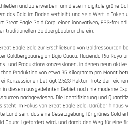
chließen und zu erwerben, um diese in digitale grüne Go
m das Gold im Boden verbleibt und sein Wert in Token
hrt Great Eagle Gold Corp. einen innovativen, ESG-freun
r traditionellen Goldbergbaubranche ein.
Great Eagle Gold zur Erschließung von Goldressourcen bef
er Goldbergbauregion Bajo Cauca. Hacienda Río Rayo um
ns- und Produktionskonzessionen, in denen neun aktive 
tlichen Produktion von etwa 35 Kilogramm pro Monat bet
ei Konzessionen beträgt 2.523 Hektar. Trotz der reiche
 in diesem ausgedehnten Gebiet noch nie moderne Expl
ssourcen nachgewiesen. Die Identifizierung und Quantifi
s steht im Fokus von Great Eagle Gold. Darüber hinaus 
ste Land sein, das eine Gesetzgebung für grünes Gold er
ld Council gefordert wird, und damit den Weg für eine fl