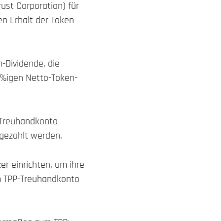
ust Corporation) für
en Erhalt der Token-
-Dividende, die
10%igen Netto-Token-
n Treuhandkonto
sgezahlt werden.
r einrichten, um ihre
om TPP-Treuhandkonto