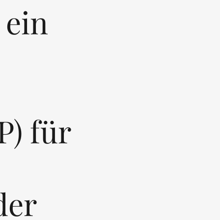
 ein
) für
der