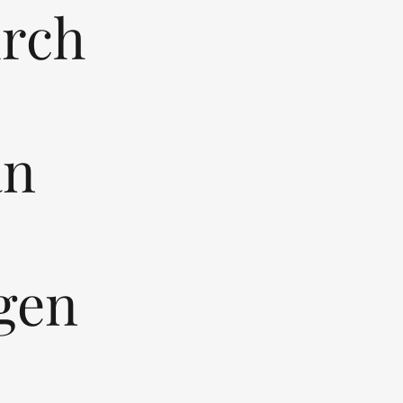
urch
an
gen