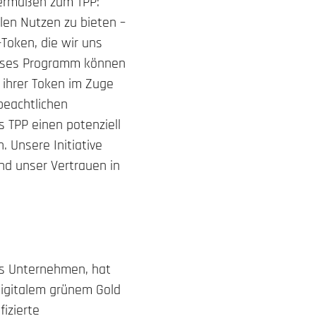
ndermaßen zum TPP:
len Nutzen zu bieten –
-Token, die wir uns
dieses Programm können
 ihrer Token im Zuge
beachtlichen
 TPP einen potenziell
 Unsere Initiative
d unser Vertrauen in
tes Unternehmen, hat
digitalem grünem Gold
fizierte