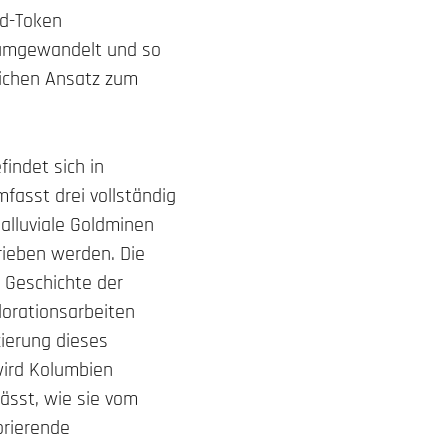
ld-Token
 umgewandelt und so
dlichen Ansatz zum
indet sich in
fasst drei vollständig
alluviale Goldminen
rieben werden. Die
n Geschichte der
orationsarbeiten
zierung dieses
wird Kolumbien
lässt, wie sie vom
orierende