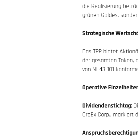
die Realisierung beträ
grünen Goldes, sonder
Strategische Wertschö
Das TPP bietet Aktionär
der gesamten Token, d
von NI 43-101-konforme
Operative Einzelheite
Dividendenstichtag:
D
OroEx Corp., markiert 
Anspruchsberechtigun