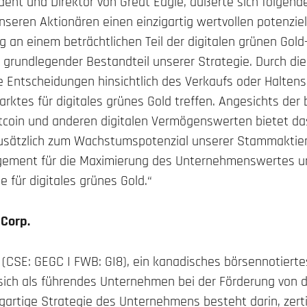
ident und Direktor von Great Eagle, äußerte sich folge
seren Aktionären einen einzigartig wertvollen potenziel
ng an einem beträchtlichen Teil der digitalen grünen Gold
ein grundlegender Bestandteil unserer Strategie. Durch 
 Entscheidungen hinsichtlich des Verkaufs oder Haltens
rktes für digitales grünes Gold treffen. Angesichts der 
tcoin und anderen digitalen Vermögenswerten bietet das
usätzlich zum Wachstumspotenzial unserer Stammaktien.
gement für die Maximierung des Unternehmenswertes un
e für digitales grünes Gold.“
 Corp.
. (CSE: GEGC I FWB: GI8), ein kanadisches börsennotier
, sich als führendes Unternehmen bei der Förderung von 
zigartige Strategie des Unternehmens besteht darin, zerti