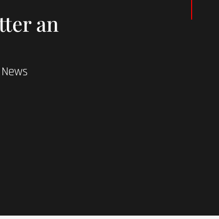
tter an
d News