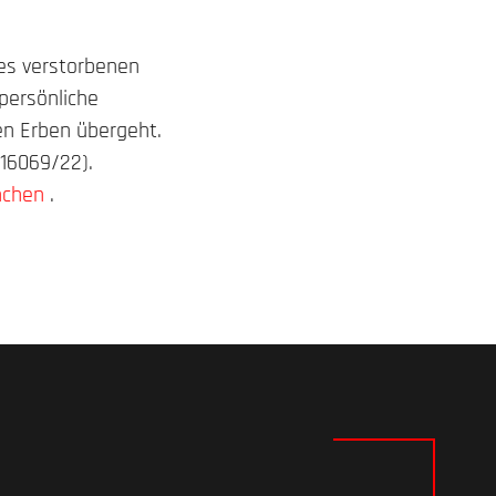
des verstorbenen
persönliche
en Erben übergeht.
 16069/22).
nchen
.