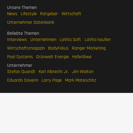
Unsere Themen
News
Lifestyle
Ratgeber
Wirtschaft
Unternehmer Datenbank
Beliebte Themen
Interviews
Unternehmen
LaVita Saft
LaVita kaufen
Wirtschaftsmagazin
BodyFokus
Ranger Marketing
Pool Systems
Grünwelt Energie
Haferlöwe
Unternehmer
Stefan Quandt
Karl Albrecht Jr.
Jim Walton
Eduardo Saverin
Larry Page
Mark Mateschitz
IMPRESSUM
DATENSCHUTZERKLÄRUNG
WERBEN