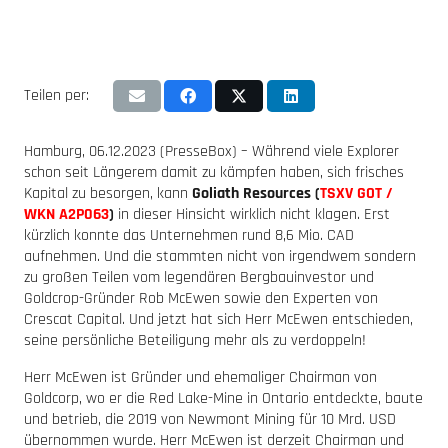
Teilen per:
Hamburg, 06.12.2023 (PresseBox) – Während viele Explorer
schon seit Längerem damit zu kämpfen haben, sich frisches
Kapital zu besorgen, kann
Goliath Resources (
TSXV GOT /
WKN A2P063
)
in dieser Hinsicht wirklich nicht klagen. Erst
kürzlich konnte das Unternehmen rund 8,6 Mio. CAD
aufnehmen. Und die stammten nicht von irgendwem sondern
zu großen Teilen vom legendären Bergbauinvestor und
Goldcrop-Gründer Rob McEwen sowie den Experten von
Crescat Capital. Und jetzt hat sich Herr McEwen entschieden,
seine persönliche Beteiligung mehr als zu verdoppeln!
Herr McEwen ist Gründer und ehemaliger Chairman von
Goldcorp, wo er die Red Lake-Mine in Ontario entdeckte, baute
und betrieb, die 2019 von Newmont Mining für 10 Mrd. USD
übernommen wurde. Herr McEwen ist derzeit Chairman und