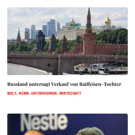
Russland untersagt Verkauf von Raiffeisen-Tochter
WELT
,
NEWS
,
UNTERNEHMEN
,
WIRTSCHAFT