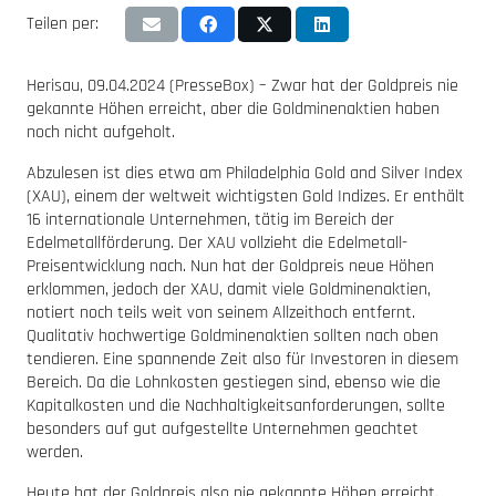
Teilen per:
Herisau, 09.04.2024 (PresseBox) – Zwar hat der Goldpreis nie
gekannte Höhen erreicht, aber die Goldminenaktien haben
noch nicht aufgeholt.
Abzulesen ist dies etwa am Philadelphia Gold and Silver Index
(XAU), einem der weltweit wichtigsten Gold Indizes. Er enthält
16 internationale Unternehmen, tätig im Bereich der
Edelmetallförderung. Der XAU vollzieht die Edelmetall-
Preisentwicklung nach. Nun hat der Goldpreis neue Höhen
erklommen, jedoch der XAU, damit viele Goldminenaktien,
notiert noch teils weit von seinem Allzeithoch entfernt.
Qualitativ hochwertige Goldminenaktien sollten nach oben
tendieren. Eine spannende Zeit also für Investoren in diesem
Bereich. Da die Lohnkosten gestiegen sind, ebenso wie die
Kapitalkosten und die Nachhaltigkeitsanforderungen, sollte
besonders auf gut aufgestellte Unternehmen geachtet
werden.
Heute hat der Goldpreis also nie gekannte Höhen erreicht.