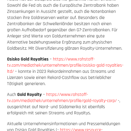
Sowohl die Fed als auch die Europäische Zentralbank haben
Zinssenkungen in Aussicht gestellt, auch die Notenbanken
stocken ihre Goldreserven weiter auf. Besonders die
Zentralbanken der Schwellenländer besitzen noch einen
großen Aufholbedarf gegenüber den G7-Zentralbanken. Für
Anleger sind Werte von Goldunternehmen eine gute
Alternative beziehungsweise Ergänzung zum physischen
Goldbesitz. Mit Diversifizierung glänzen Royalty-Unternehmen.
Osisko Gold Royalties
–
https://www.rohstoff-
tv.com/mediathek/unternehmen/profile/osisko-gold-royalties-
ltd/
– konnte in 2023 Rekordeinnahmen aus Streams und
Lizenzen sowie einen Rekord-Cashflow aus betrieblicher
Tätigkeit generieren.
Auch
Gold Royalty
–
https://www.rohstoff-
tv.com/mediathek/unternehmen/profile/gold-royalty-corp/
-,
ausgerichtet auf Nord- und Südamerika ist ebenfalls
erfolgreich mit seinen Streams und Royaltys.
Aktuelle Unternehmensinformationen und Pressemeldungen
von Osisko Gold Royalties (-
https://www.resource-