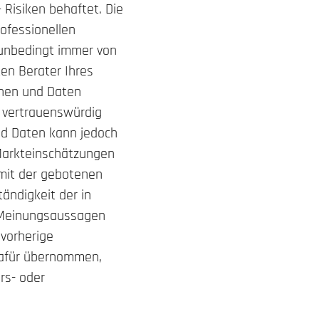
 Risiken behaftet. Die
ofessionellen
 unbedingt immer von
ten Berater Ihres
onen und Daten
d vertrauenswürdig
und Daten kann jedoch
Markteinschätzungen
mit der gebotenen
tändigkeit der in
n Meinungsaussagen
 vorherige
dafür übernommen,
rs- oder