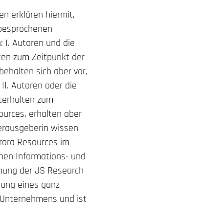
n erklären hiermit,
g besprochenen
 I. Autoren und die
ten zum Zeitpunkt der
ehalten sich aber vor,
II. Autoren oder die
terhalten zum
ources, erhalten aber
Herausgeberin wissen
arora Resources im
hen Informations- und
chung der JS Research
hung eines ganz
 Unternehmens und ist