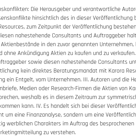
skonflikten: Die Herausgeber und verantwortliche Autore
enskonflikte hinsichtlich des in dieser Veröffentlichun
esources, zum Zeitpunkt der Veröffentlichung bestehen:
diesen nahestehende Consultants und Auftraggeber hal
e Aktienbestände in den zuvor genannten Unternehmen, b
d ohne Ankündigung Aktien zu kaufen und zu verkaufen. 
uftraggeber sowie diesen nahestehende Consultants un
ntlichung kein direktes Beratungsmandat mit Karora Res
ung ein Entgelt, vom Unternehmen. III. Autoren und die 
enbriefe, Medien oder Research-Firmen die Aktien von K
prechen, weshalb es in diesem Zeitraum zur symmetrisc
ommen kann. IV. Es handelt sich bei dieser Veröffentli
ht um eine Finanzanalyse, sondern um eine Veröffentlic
tig werblichen Charakters im Auftrag des besprochenen
ketingmitteilung zu verstehen.