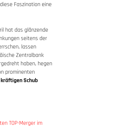
iese Faszination eine
ril hat das glänzende
enkungen seitens der
rrschen, lassen
äische Zentralbank
ergedreht haben, hegen
von prominenten
 kräftigen Schub
sten TOP-Merger im