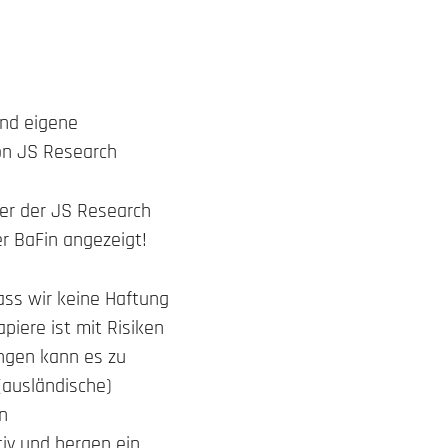
und eigene
von JS Research
rer der JS Research
r BaFin angezeigt!
ass wir keine Haftung
piere ist mit Risiken
ungen kann es zu
(ausländische)
n
tiv und bergen ein