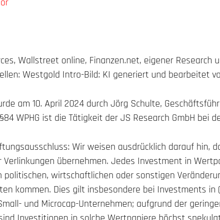
tor
ces, Wallstreet online, Finanzen.net, eigener Research 
llen: Westgold Intro-Bild: KI generiert und bearbeitet 
rde am 10. April 2024 durch Jörg Schulte, Geschäftsfüh
§84 WPHG ist die Tätigkeit der JS Research GmbH bei de
ftungsausschluss: Wir weisen ausdrücklich darauf hin, d
er Verlinkungen übernehmen. Jedes Investment in Wertpa
 politischen, wirtschaftlichen oder sonstigen Veränder
sten kommen. Dies gilt insbesondere bei Investments in 
Small- und Microcap-Unternehmen; aufgrund der geringe
sind Investitionen in solche Wertpapiere höchst spekula