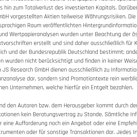
s hin zum Totalverlust des investierten Kapitals. Darübe
mbH vorgestellten Aktien teilweise Währungsrisiken. Di
prachigen Raum veröffentlichten Hintergrundinformatio
und Wertpapieranalysen wurden unter Beachtung der ös
vorschriften erstellt und sind daher ausschließlich für
reich und der Bundesrepublik Deutschland bestimmt; and
n wurden nicht berücksichtigt und finden in keiner Wei
n JS Research GmbH dienen ausschließlich zu Informati
anzanalyse dar, sondern sind Promotiontexte rein werbl
nen Unternehmen, welche hierfür ein Entgelt bezahlen.
nd den Autoren bzw. dem Herausgeber kommt durch de
ationen kein Beratungsvertrag zu Stande. Sämtliche In
r eine Aufforderung noch ein Angebot oder eine Empfe
trumenten oder für sonstige Transaktionen dar. Jedes I