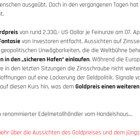
enschen ausgeübt. Doch in den vergangenen Tagen hat d
t.
rdpreis
von rund 2.330,- US-Dollar je Feinunze am 07. Ap
Fantasie
von Investoren entfacht. Aussichten auf Zinss
eopolitischen Unwägbarkeiten, die die Weltbühne behe
 in den „sicheren Hafen“ einlaufen
. Während die Europ
ve in den letzten Sitzungen die Zinsschraube nicht weit
offnungen auf eine Lockerung der Geldpolitik. Signale 
auf diesen Kurs hin, was dem
Goldpreis einen weiteren
in renommierter Edelmetallhändler vom Handelshaus…
mehr über die Aussichten des Goldpreises und dem jüng