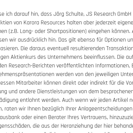
ich darauf hin, dass Jörg Schulte, JS Research GmbH 
tien von Karora Resources halten aber jederzeit eigene
n (z.B. Long- oder Shortpositionen) eingehen können. 
sen wir ausdrücklich hin. Das gilt ebenso für Optionen un
asieren. Die daraus eventuell resultierenden Transakti
gen Aktienkurs des Unternehmens beeinflussen. Die au
en Research-Berichten veröffentlichten Informationen,
nehmenspräsentationen werden von den jeweiligen Unte
sen Mitarbeiter können direkt oder indirekt für die Vo
itung und andere Dienstleistungen von dem besprochen
ädigung entlohnt werden. Auch wenn wir jeden Artikel
n, raten wir Ihnen bezüglich Ihrer Anlageentscheidungen
 Hausbank oder einen Berater Ihres Vertrauens, hinzuzuzi
gensschäden, die aus der Heranziehung der hier behan