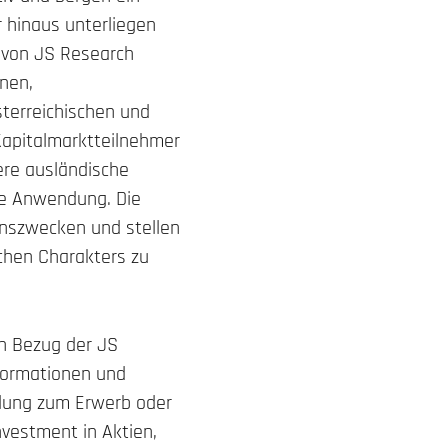
r hinaus unterliegen
e von JS Research
nen,
terreichischen und
 Kapitalmarktteilnehmer
ere ausländische
se Anwendung. Die
onszwecken und stellen
ichen Charakters zu
n Bezug der JS
formationen und
hlung zum Erwerb oder
nvestment in Aktien,