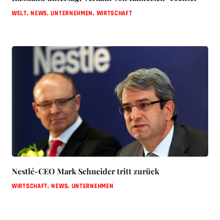
WELT
,
NEWS
,
UNTERNEHMEN
,
WIRTSCHAFT
Nestlé-CEO Mark Schneider tritt zurück
WIRTSCHAFT
,
NEWS
,
UNTERNEHMEN