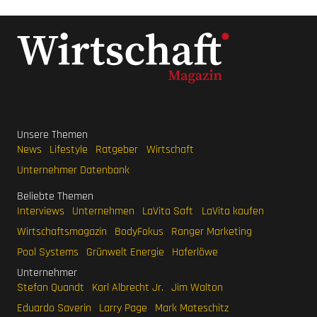
Unsere Themen
News
Lifestyle
Ratgeber
Wirtschaft
Unternehmer Datenbank
Beliebte Themen
Interviews
Unternehmen
LaVita Saft
LaVita kaufen
Wirtschaftsmagazin
BodyFokus
Ranger Marketing
Pool Systems
Grünwelt Energie
Haferlöwe
Unternehmer
Stefan Quandt
Karl Albrecht Jr.
Jim Walton
Eduardo Saverin
Larry Page
Mark Mateschitz