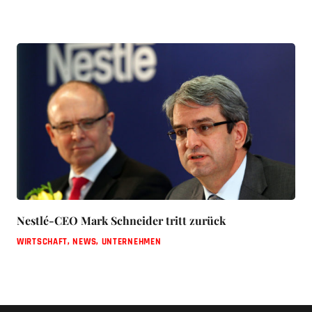
Nestlé-CEO Mark Schneider tritt zurück
WIRTSCHAFT
,
NEWS
,
UNTERNEHMEN