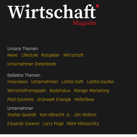
Unsere Themen
News
Lifestyle
Ratgeber
Wirtschaft
Unternehmer Datenbank
Beliebte Themen
Interviews
Unternehmen
LaVita Saft
LaVita kaufen
Wirtschaftsmagazin
BodyFokus
Ranger Marketing
Pool Systems
Grünwelt Energie
Haferlöwe
Unternehmer
Stefan Quandt
Karl Albrecht Jr.
Jim Walton
Eduardo Saverin
Larry Page
Mark Mateschitz